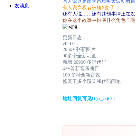
有人说这是因为市场每天波动数百
发消息
有人说当权者被贿X赂了，
还有人说……还有其他事情正在发
你在这个故事中扮演什么角色？嗯
更新日志：
v0.9.0
2050+ 张新图片
90多个全新动画
新增 20900 多行代码
42+首新音乐曲目
100 多种全新音效
修复了多个渲染和代码问题
地址回复可见O(∩_∩)O：