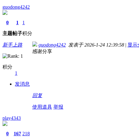
guodong4242
0
1
1
主题
帖子
积分
新手上路
guodong4242
发表于 2026-1-24 12:39:58
|
显示
感谢分享
积分
1
发消息
回复
使用道具
举报
play4343
0
167
218