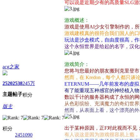
可以说是近期少有的高质量SLG游
游戏概述：
游戏是使用AI少女引擎制作的，
游戏建模真的很符合我们国人的口
玩法是沙盒模式，自由度很高，作
这个永恒世界是给起的名字，汉化
游戏简介：
acg之家
您将与您最好的朋友搬到克里登市
然而，在 Kredon，每个人都只谈
2520
2538
245万
ETERNUM——几年前发布的虚拟
有了能重现五种感官的神经植入物
主题
帖子
积分
数以千计的服务器构成了永恒的网
从色彩缤纷、充满魔力的奇幻世界
版主
然而，从表面上看，这个漂亮的外
出于某种原因，正F对此视而不见
积分
有人说这是因为游戏很容易上瘾，
2451090