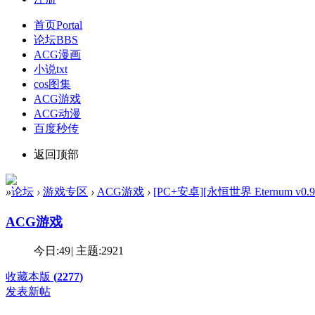
首页
Portal
论坛
BBS
ACG漫画
小说txt
cos图集
ACG游戏
ACG动漫
百度秒传
返回顶部
»
论坛
›
游戏专区
›
ACG游戏
›
[PC+安卓][永恒世界 Eternum v0.
ACG游戏
今日:
49
|
主题:
2921
收藏本版
(
2277
)
发表新帖