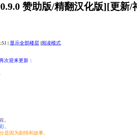
v0.9.0 赞助版/精翻汉化版][更新/
:51
|
显示全部楼层
|
阅读模式
戏再次迎来更新：
版
在。
彩。
分是因为剧情和故事。