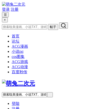
登录
注册
☰
×
帖子
首页
论坛
ACG漫画
小说txt
cos图集
ACG游戏
ACG动漫
百度秒传
登陆
注册