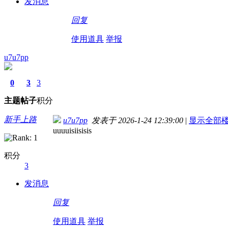
发消息
回复
使用道具
举报
u7u7pp
0
3
3
主题
帖子
积分
新手上路
u7u7pp
发表于 2026-1-24 12:39:00
|
显示全部
uuuuisiisisis
积分
3
发消息
回复
使用道具
举报