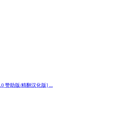
9.0 赞助版/精翻汉化版] ...