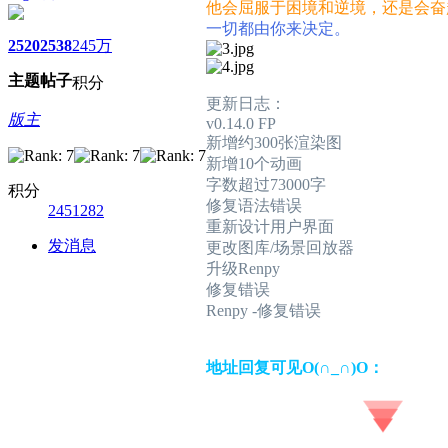
他会屈服于困境和逆境，还是会奋
一切都由你来决定。
2520
2538
245万
主题
帖子
积分
更新日志：
版主
v0.14.0 FP
新增约300张渲染图
新增10个动画
字数超过73000字
积分
修复语法错误
2451282
重新设计用户界面
发消息
更改图库/场景回放器
升级Renpy
修复错误
Renpy -修复错误
地址回复可见O(∩_∩)O：