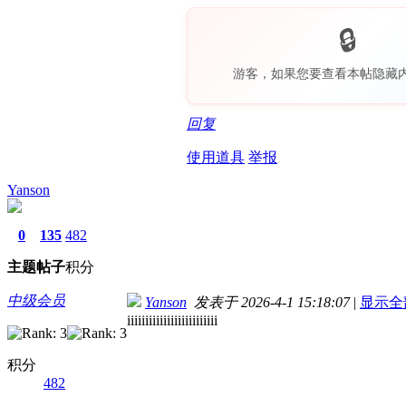
游客，如果您要查看本帖隐藏
回复
使用道具
举报
Yanson
0
135
482
主题
帖子
积分
中级会员
Yanson
发表于 2026-4-1 15:18:07
|
显示全
iiiiiiiiiiiiiiiiiiiiiiiii
积分
482