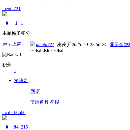
mentu721
0
1
1
主题
帖子
积分
新手上路
mentu721
发表于 2026-4-1 22:50:24
|
显示全部
fsdfsdfdsfdsfsdfsd
积分
1
发消息
回复
使用道具
举报
lucifer66666
0
94
216