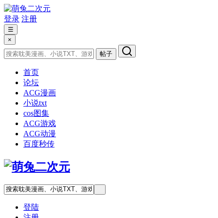
登录
注册
☰
×
帖子
首页
论坛
ACG漫画
小说txt
cos图集
ACG游戏
ACG动漫
百度秒传
登陆
注册