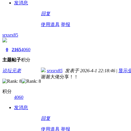
发消息
回复
使用道具
举报
srxsrx85
0
2165
4060
主题
帖子
积分
论坛元老
srxsrx85
发表于 2026-4-1 22:18:46
|
显示
谢谢大佬分享！！
积分
4060
发消息
回复
使用道具
举报