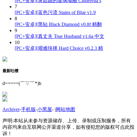
[PC+安卓][灰姑娘的玻璃项圈 Cinderella’s
7
[PC+安卓][蓝色污渍 Stains of Blue v1.9
8
[PC+安卓][黑钻 Black Diamond v0.8f 精翻
9
[PC+安卓][真丈夫 True Husband v1.6a 中文
10
[PC+安卓][艰难抉择 Hard Choice v0.2.3 精
最新吐槽
d=====(￣▽￣*)b
Archiver
-
手机版
-
小黑屋
-
|
网站地图
声明:本站从未参与资源储存、上传、录制或压制服务，所有
内容均来自互联网公开渠道分享，如有侵犯您的版权可点此投
诉！