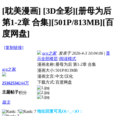
[耽美漫画]
[3D全彩][册母为后
第1-2章 合集][501P/813MB][百
度网盘]
[复制链接]
acg之家
发表于 2026-4-3 10:04:06
|
显
示全部楼层
|
阅读模式
漫画名称:
册母为后 第1-2章 合集
acg之家
漫画大小:
501P/813MB
漫画文言:
中文/汉化
下载方式:
百度网盘
2516
2534
244万
主题
帖子
积分
版主
地址回复可见O(∩_∩)O：