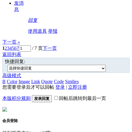
发消
息
回复
使用道具
举报
下一页 »
1
2
3
4
5
6
7
/ 7 页
下一页
返回列表
快捷回复:
高级模式
B
Color
Image
Link
Quote
Code
Smilies
您需要登录后才可以回帖
登录
|
立即注册
本版积分规则
回帖后跳转到最后一页
发表回复
会员登陆