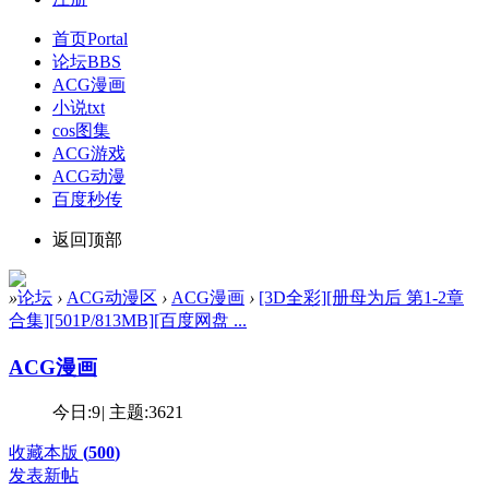
首页
Portal
论坛
BBS
ACG漫画
小说txt
cos图集
ACG游戏
ACG动漫
百度秒传
返回顶部
»
论坛
›
ACG动漫区
›
ACG漫画
›
[3D全彩][册母为后 第1-2章
合集][501P/813MB][百度网盘 ...
ACG漫画
今日:
9
|
主题:
3621
收藏本版
(
500
)
发表新帖