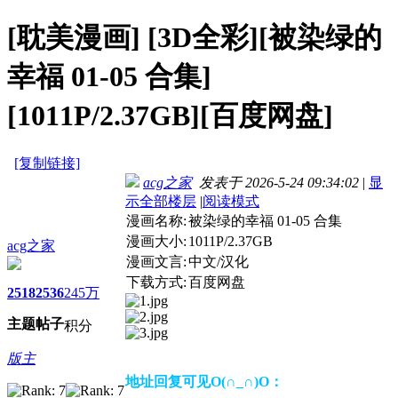
[耽美漫画]
[3D全彩][被染绿的
幸福 01-05 合集]
[1011P/2.37GB][百度网盘]
[复制链接]
acg之家
发表于 2026-5-24 09:34:02
|
显
示全部楼层
|
阅读模式
漫画名称:
被染绿的幸福 01-05 合集
漫画大小:
1011P/2.37GB
acg之家
漫画文言:
中文/汉化
下载方式:
百度网盘
2518
2536
245万
主题
帖子
积分
版主
地址回复可见O(∩_∩)O：