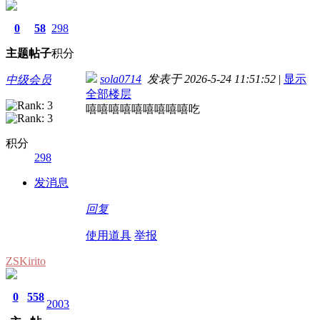
0
58
298
主题
帖子
积分
sola0714
发表于 2026-5-24 11:51:52
|
显示
中级会员
全部楼层
嘻嘻嘻嘻嘻嘻嘻嘻嘻吃
积分
298
发消息
回复
使用道具
举报
ZSKirito
0
558
2003