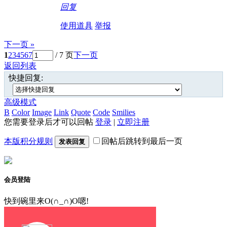
回复
使用道具
举报
下一页 »
1
2
3
4
5
6
7
/ 7 页
下一页
返回列表
快捷回复:
高级模式
B
Color
Image
Link
Quote
Code
Smilies
您需要登录后才可以回帖
登录
|
立即注册
本版积分规则
回帖后跳转到最后一页
发表回复
会员登陆
快到碗里来O(∩_∩)O嗯!