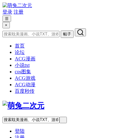
登录
注册
☰
×
帖子
首页
论坛
ACG漫画
小说txt
cos图集
ACG游戏
ACG动漫
百度秒传
登陆
注册