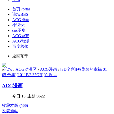
首页
Portal
论坛
BBS
ACG漫画
小说txt
cos图集
ACG游戏
ACG动漫
百度秒传
返回顶部
»
论坛
›
ACG动漫区
›
ACG漫画
›
[3D全彩][被染绿的幸福 01-
05 合集][1011P/2.37GB][百度 ...
ACG漫画
今日:
15
|
主题:
3622
收藏本版
(
500
)
发表新帖