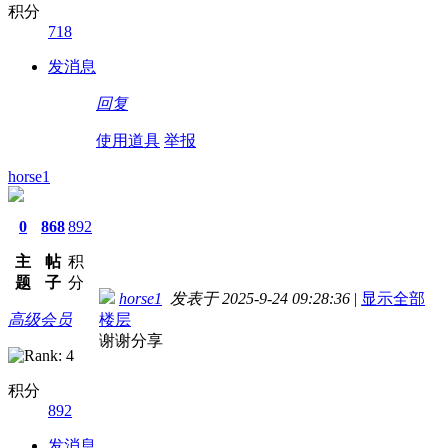
积分
718
发消息
回复
使用道具
举报
horse1
0
868
892
主
帖
积
题
子
分
horse1
发表于 2025-9-24 09:28:36
|
显示全部
高级会员
楼层
谢谢分享
积分
892
发消息