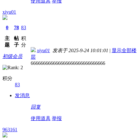
使用道具
举报
xiyu01
0
78
83
主
帖
积
题
子
分
xiyu01
发表于 2025-9-24 10:01:01
|
显示全部楼
初级会员
层
666666666666666666666666666666
积分
83
发消息
回复
使用道具
举报
963161