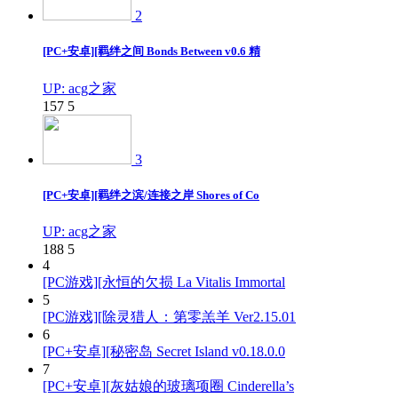
2
[PC+安卓][羁绊之间 Bonds Between v0.6 精
UP: acg之家
157
5
3
[PC+安卓][羁绊之滨/连接之岸 Shores of Co
UP: acg之家
188
5
4
[PC游戏][永恒的欠损 La Vitalis Immortal
5
[PC游戏][除灵猎人：第零羔羊 Ver2.15.01
6
[PC+安卓][秘密岛 Secret Island v0.18.0.0
7
[PC+安卓][灰姑娘的玻璃项圈 Cinderella’s