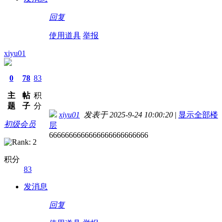
回复
使用道具
举报
xiyu01
0
78
83
主
帖
积
题
子
分
xiyu01
发表于 2025-9-24 10:00:20
|
显示全部楼
初级会员
层
6666666666666666666666666
积分
83
发消息
回复