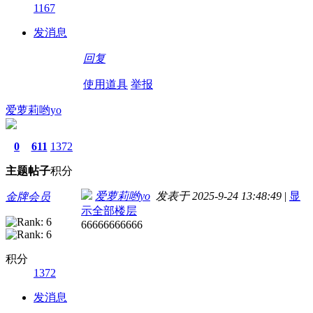
1167
发消息
回复
使用道具
举报
爱萝莉哟yo
0
611
1372
主题
帖子
积分
爱萝莉哟yo
发表于 2025-9-24 13:48:49
|
显
金牌会员
示全部楼层
66666666666
积分
1372
发消息