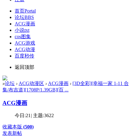
首页
Portal
论坛
BBS
ACG漫画
小说txt
cos图集
ACG游戏
ACG动漫
百度秒传
返回顶部
»
论坛
›
ACG动漫区
›
ACG漫画
›
[3D全彩][幸福一家 1-11 合
集/布吉道][1708P/1.39GB][百 ...
ACG漫画
今日:
21
|
主题:
3622
收藏本版
(
500
)
发表新帖