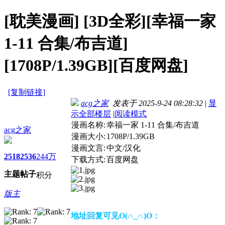
[耽美漫画]
[3D全彩][幸福一家
1-11 合集/布吉道]
[1708P/1.39GB][百度网盘]
[复制链接]
acg之家
发表于 2025-9-24 08:28:32
|
显
示全部楼层
|
阅读模式
漫画名称:
幸福一家 1-11 合集/布吉道
acg之家
漫画大小:
1708P/1.39GB
漫画文言:
中文/汉化
2518
2536
244万
下载方式:
百度网盘
主题
帖子
积分
版主
地址回复可见O(∩_∩)O：