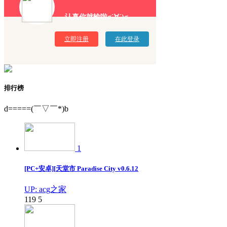
认真你就输啦σ`∀´)σ
立即注册
在此登录
排行榜
d=====(￣▽￣*)b
1
[PC+安卓][天堂市 Paradise City v0.6.12
UP: acg之家
119
5