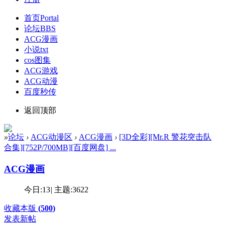
首页
Portal
论坛
BBS
ACG漫画
小说txt
cos图集
ACG游戏
ACG动漫
百度秒传
返回顶部
»
论坛
›
ACG动漫区
›
ACG漫画
›
[3D全彩][Mr.R 警花突击队
合集][752P/700MB][百度网盘] ...
ACG漫画
今日:
13
|
主题:
3622
收藏本版
(
500
)
发表新帖