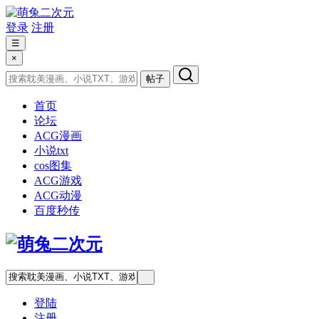
登录
注册
☰
×
帖子
首页
论坛
ACG漫画
小说txt
cos图集
ACG游戏
ACG动漫
百度秒传
登陆
注册