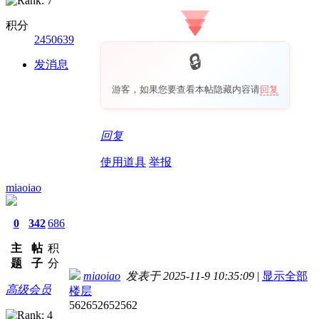
积分
2450639
发消息
游客，如果您要查看本帖隐藏内容请
回复
回复
使用道具
举报
miaoiao
0
342
686
主
帖
积
题
子
分
miaoiao
发表于 2025-11-9 10:35:09
|
显示全部
高级会员
楼层
562652652562