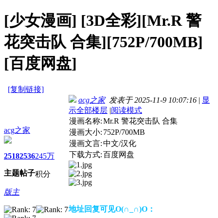
[少女漫画]
[3D全彩][Mr.R 警
花突击队 合集][752P/700MB]
[百度网盘]
[复制链接]
acg之家
发表于 2025-11-9 10:07:16
|
显
示全部楼层
|
阅读模式
漫画名称:
Mr.R 警花突击队 合集
acg之家
漫画大小:
752P/700MB
漫画文言:
中文/汉化
下载方式:
百度网盘
2518
2536
245万
主题
帖子
积分
版主
地址回复可见O(∩_∩)O：