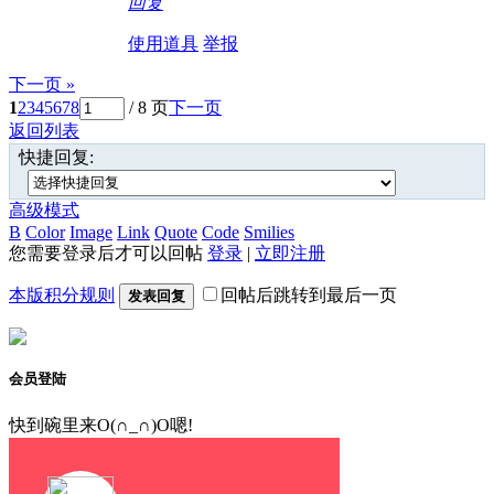
回复
使用道具
举报
下一页 »
1
2
3
4
5
6
7
8
/ 8 页
下一页
返回列表
快捷回复:
高级模式
B
Color
Image
Link
Quote
Code
Smilies
您需要登录后才可以回帖
登录
|
立即注册
本版积分规则
回帖后跳转到最后一页
发表回复
会员登陆
快到碗里来O(∩_∩)O嗯!