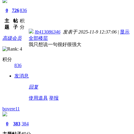
0
726
836
主
帖
积
题
子
分
lfz413086346
发表于 2025-11-9 12:37:06
|
显示
高级会员
全部楼层
我只想说一句很好很强大
积分
836
发消息
回复
使用道具
举报
bovere11
0
383
384