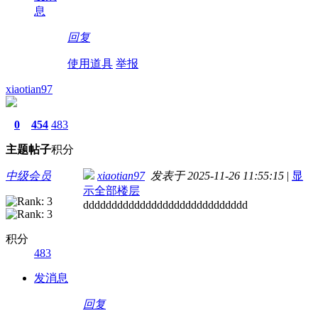
息
回复
使用道具
举报
xiaotian97
0
454
483
主题
帖子
积分
中级会员
xiaotian97
发表于 2025-11-26 11:55:15
|
显
示全部楼层
ddddddddddddddddddddddddddddd
积分
483
发消息
回复