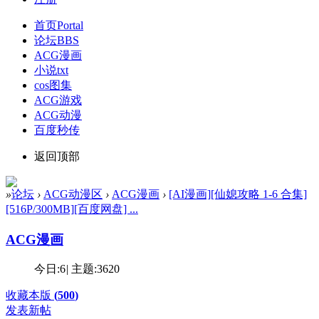
首页
Portal
论坛
BBS
ACG漫画
小说txt
cos图集
ACG游戏
ACG动漫
百度秒传
返回顶部
»
论坛
›
ACG动漫区
›
ACG漫画
›
[AI漫画][仙媳攻略 1-6 合集]
[516P/300MB][百度网盘] ...
ACG漫画
今日:
6
|
主题:
3620
收藏本版
(
500
)
发表新帖