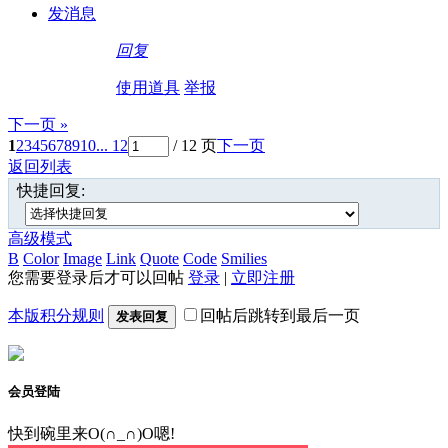
发消息
回复
使用道具
举报
下一页 »
1
2
3
4
5
6
7
8
9
10
... 12
/ 12 页
下一页
返回列表
快捷回复:
高级模式
B
Color
Image
Link
Quote
Code
Smilies
您需要登录后才可以回帖
登录
|
立即注册
本版积分规则
回帖后跳转到最后一页
发表回复
会员登陆
快到碗里来O(∩_∩)O嗯!