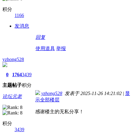
积分
1166
发消息
回复
使用道具
举报
yzhong528
0
1764
3439
主题
帖子
积分
yzhong528
发表于 2025-11-26 14:21:02
|
显
论坛元老
示全部楼层
感谢楼主的无私分享！
积分
3439