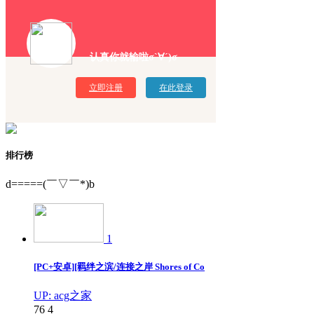
认真你就输啦σ`∀´)σ
立即注册
在此登录
排行榜
d=====(￣▽￣*)b
1
[PC+安卓][羁绊之滨/连接之岸 Shores of Co
UP: acg之家
76
4