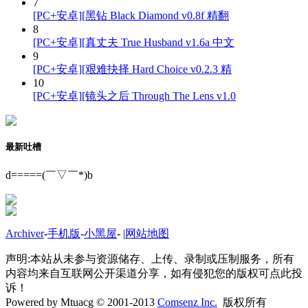
7
[PC+安卓][黑钻 Black Diamond v0.8f 精翻
8
[PC+安卓][真丈夫 True Husband v1.6a 中文
9
[PC+安卓][艰难抉择 Hard Choice v0.2.3 精
10
[PC+安卓][镜头之后 Through The Lens v1.0
最新吐槽
d=====(￣▽￣*)b
Archiver
-
手机版
-
小黑屋
-
|
网站地图
声明:本站从未参与资源储存、上传、录制或压制服务，所有
内容均来自互联网公开渠道分享，如有侵犯您的版权可点此投
诉！
Powered by Mtuacg © 2001-2013
Comsenz Inc.
版权所有