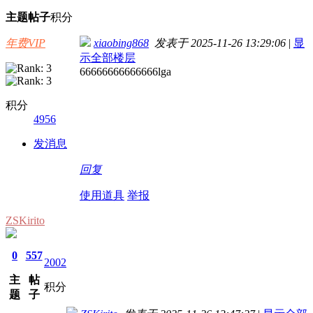
主题
帖子
积分
年费VIP
xiaobing868
发表于 2025-11-26 13:29:06
|
显
示全部楼层
66666666666666lga
积分
4956
发消息
回复
使用道具
举报
ZSKirito
0
557
2002
主
帖
积分
题
子