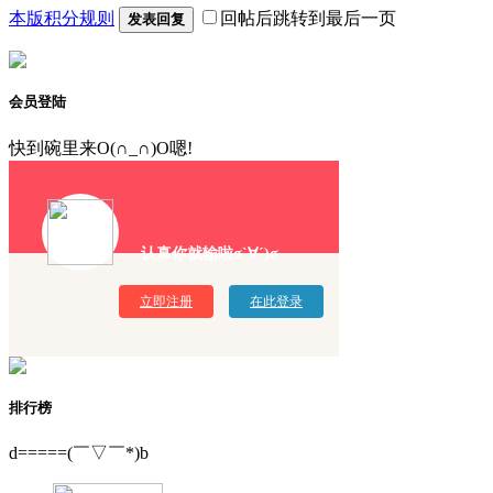
本版积分规则
回帖后跳转到最后一页
发表回复
会员登陆
快到碗里来O(∩_∩)O嗯!
认真你就输啦σ`∀´)σ
立即注册
在此登录
排行榜
d=====(￣▽￣*)b