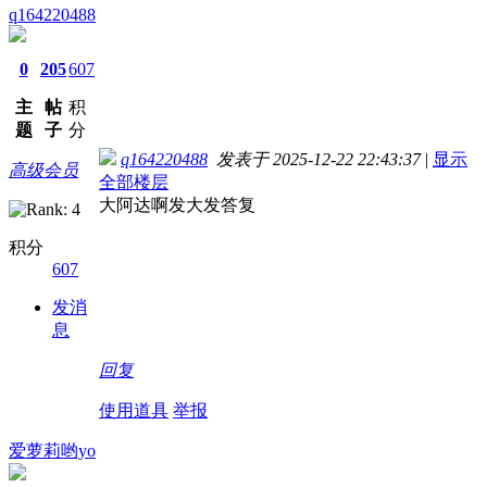
q164220488
0
205
607
主
帖
积
题
子
分
q164220488
发表于 2025-12-22 22:43:37
|
显示
高级会员
全部楼层
大阿达啊发大发答复
积分
607
发消
息
回复
使用道具
举报
爱萝莉哟yo