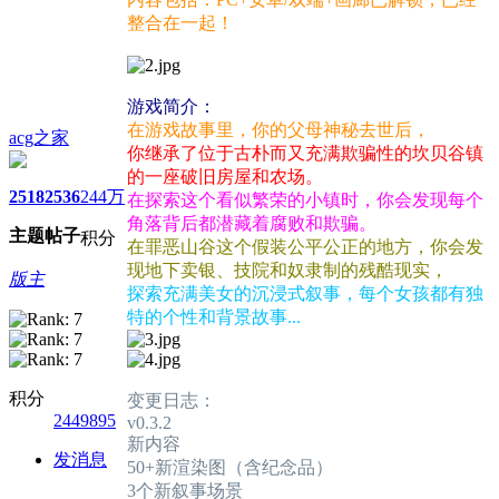
整合在一起！
游戏简介：
在游戏故事里，你的父母神秘去世后，
acg之家
你继承了位于古朴而又充满欺骗性的坎贝谷镇
的一座破旧房屋和农场。
2518
2536
244万
在探索这个看似繁荣的小镇时，你会发现每个
角落背后都潜藏着腐败和欺骗。
主题
帖子
积分
在罪恶山谷这个假装公平公正的地方，你会发
现地下卖银、技院和奴隶制的残酷现实，
版主
探索充满美女的沉浸式叙事，每个女孩都有独
特的个性和背景故事...
积分
变更日志：
2449895
v0.3.2
新内容
发消息
50+新渲染图（含纪念品）
3个新叙事场景