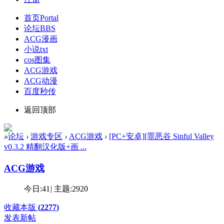
首页
Portal
论坛
BBS
ACG漫画
小说txt
cos图集
ACG游戏
ACG动漫
百度秒传
返回顶部
»
论坛
›
游戏专区
›
ACG游戏
›
[PC+安卓][罪恶谷 Sinful Valley
v0.3.2 精翻汉化版+画 ...
ACG游戏
今日:
41
|
主题:
2920
收藏本版
(
2277
)
发表新帖