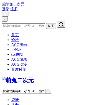
登录
注册
☰
×
帖子
首页
论坛
ACG漫画
小说txt
cos图集
ACG游戏
ACG动漫
百度秒传
登陆
注册