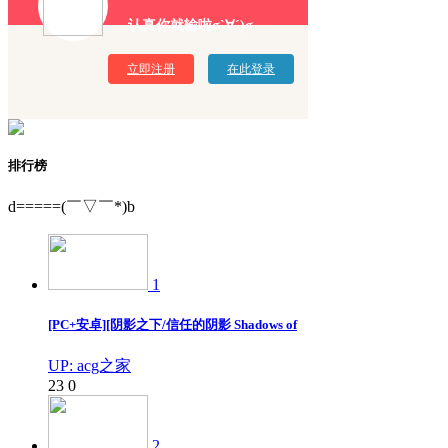
认真你就输啦σ`∀´)σ
立即注册
在此登录
排行榜
d=====(￣▽￣*)b
1
[PC+安卓][阴影之下/信任的阴影 Shadows of
UP: acg之家
23
0
2