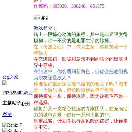
作弊码：685030、338248、851375
游戏简介：
踏上一段惊心动魄的旅程，其中是非界限变得
模糊，唯一不变的是犯罪生活的脉搏。
在《窃贼之心》中，作为主角，你将扮演一个
年轻人，
在充满盗窃、欺骗和意想不到的联盟的黑暗世
界中穿梭。
在旅途中，你会遇到新角色，但你会把他们视
acg之家
为朋友还是敌人？
你准备好重新定义现代流氓的含义了吗？城市
是一个游乐场，但危险潜伏在每个角落。
2520
2538
245万
保持领先一步，保持冷静，因为被抓住不是一
种选择。
主题
帖子
积分
你将加入一支精心挑选的专家团队，在充满活
版主
力的城市背景下进行一系列大胆的**。
制定战略、计划并执行高风险的盗窃，让你坐
立不安。