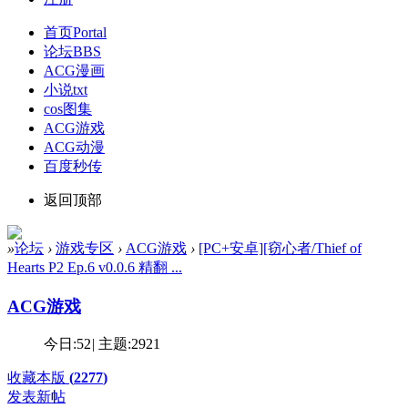
首页
Portal
论坛
BBS
ACG漫画
小说txt
cos图集
ACG游戏
ACG动漫
百度秒传
返回顶部
»
论坛
›
游戏专区
›
ACG游戏
›
[PC+安卓][窃心者/Thief of
Hearts P2 Ep.6 v0.0.6 精翻 ...
ACG游戏
今日:
52
|
主题:
2921
收藏本版
(
2277
)
发表新帖