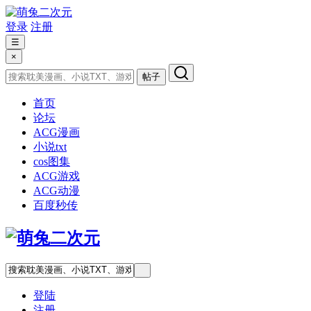
登录
注册
☰
×
帖子
首页
论坛
ACG漫画
小说txt
cos图集
ACG游戏
ACG动漫
百度秒传
登陆
注册