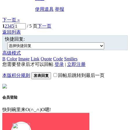
使用道具
举报
下一页 »
1
2
3
4
5
/ 5 页
下一页
返回列表
快捷回复:
高级模式
B
Color
Image
Link
Quote
Code
Smilies
您需要登录后才可以回帖
登录
|
立即注册
本版积分规则
回帖后跳转到最后一页
发表回复
会员登陆
快到碗里来O(∩_∩)O嗯!