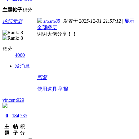
主题
帖子
积分
srxsrx85
发表于 2025-12-31 21:57:12
|
显示
论坛元老
全部楼层
谢谢大佬分享！！
积分
4060
发消息
回复
使用道具
举报
vincent929
0
184
735
主
帖
积
题
子
分