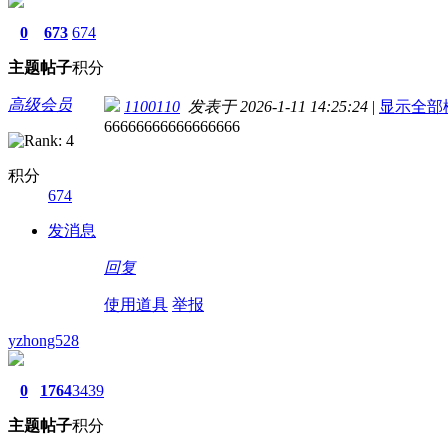
0
673
674
主题
帖子
积分
高级会员
1100110
发表于 2026-1-11 14:25:24
|
显示全部
66666666666666666
积分
674
发消息
回复
使用道具
举报
yzhong528
0
1764
3439
主题
帖子
积分