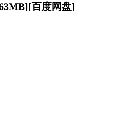
263MB][百度网盘]