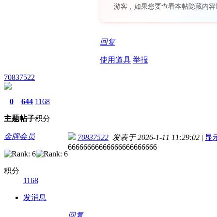
游客，如果您要查看本帖隐藏内容
回复
使用道具
举报
70837522
0
644
1168
主题
帖子
积分
金牌会员
70837522
发表于 2026-1-11 11:29:02
|
显
66666666666666666666666
积分
1168
发消息
回复