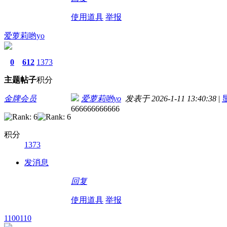
使用道具
举报
爱萝莉哟yo
0
612
1373
主题
帖子
积分
金牌会员
爱萝莉哟yo
发表于 2026-1-11 13:40:38
|
666666666666
积分
1373
发消息
回复
使用道具
举报
1100110