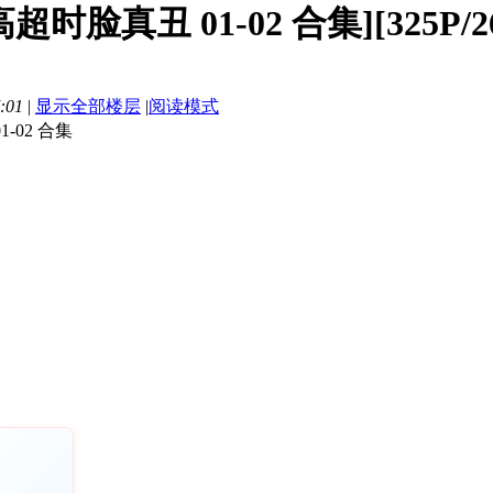
时脸真丑 01-02 合集][325P/
:01
|
显示全部楼层
|
阅读模式
-02 合集