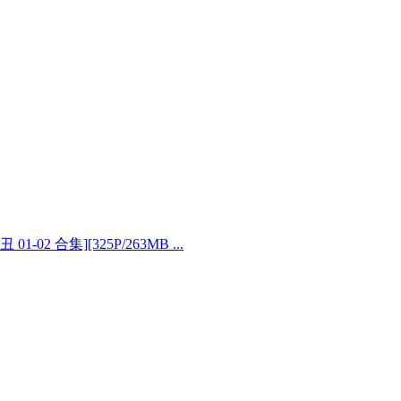
02 合集][325P/263MB ...