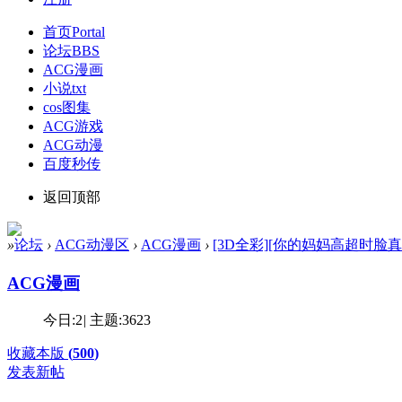
首页
Portal
论坛
BBS
ACG漫画
小说txt
cos图集
ACG游戏
ACG动漫
百度秒传
返回顶部
»
论坛
›
ACG动漫区
›
ACG漫画
›
[3D全彩][你的妈妈高超时脸真丑 01-
ACG漫画
今日:
2
|
主题:
3623
收藏本版
(
500
)
发表新帖