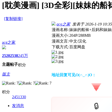
[耽美漫画]
[3D全彩][妹妹的船
[复制链接]
acg之家
发表于 2026-1-19 10:35
漫画名称:
妹妹的船袜+后妈和妹妹
漫画大小:
204P/288MB
漫画文言:
中文/汉化
acg之家
下载方式:
百度网盘
2520
2538
245万
主题
帖子
积分
版主
地址回复可见O(∩_∩)O：
积分
2451330
发消息