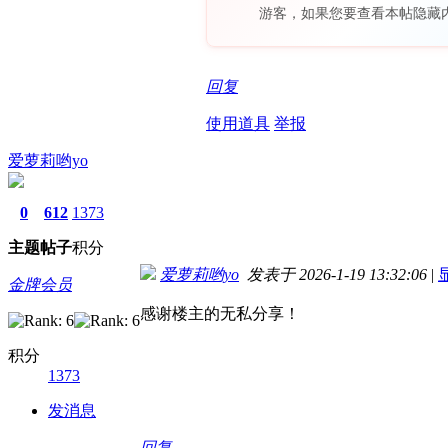
游客，如果您要查看本帖隐藏
回复
使用道具
举报
爱萝莉哟yo
0
612
1373
主题
帖子
积分
爱萝莉哟yo
发表于 2026-1-19 13:32:06
|
金牌会员
感谢楼主的无私分享！
积分
1373
发消息
回复