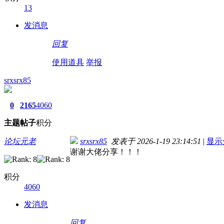
13
发消息
回复
使用道具
举报
srxsrx85
0
2165
4060
主题
帖子
积分
论坛元老
srxsrx85
发表于 2026-1-19 23:14:51
|
显示
谢谢大佬分享！！！
积分
4060
发消息
回复