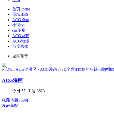
首页
Portal
论坛
BBS
ACG漫画
小说txt
cos图集
ACG游戏
ACG动漫
百度秒传
返回顶部
»
论坛
›
ACG动漫区
›
ACG漫画
›
[3D全彩][妹妹的船袜+后妈和妹妹
ACG漫画
今日:
57
|
主题:
3623
收藏本版
(
500
)
发表新帖