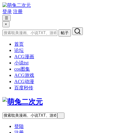
登录
注册
☰
×
帖子
首页
论坛
ACG漫画
小说txt
cos图集
ACG游戏
ACG动漫
百度秒传
登陆
注册