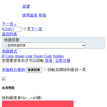
回复
使用道具
举报
下一页 »
1
2
3
4
5
/ 5 页
下一页
返回列表
快捷回复:
高级模式
B
Color
Image
Link
Quote
Code
Smilies
您需要登录后才可以回帖
登录
|
立即注册
本版积分规则
回帖后跳转到最后一页
发表回复
会员登陆
快到碗里来O(∩_∩)O嗯!