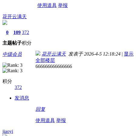
使用道具
举报
花开云满天
0
109
372
主题
帖子
积分
花开云满天
发表于 2026-4-5 12:18:24
|
显示
中级会员
全部楼层
666666666666666
积分
372
发消息
回复
使用道具
举报
jiaoyi