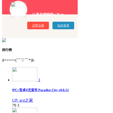
认真你就输啦σ`∀´)σ
立即注册
在此登录
排行榜
d=====(￣▽￣*)b
1
[PC+安卓][天堂市 Paradise City v0.6.12
UP: acg之家
79
3