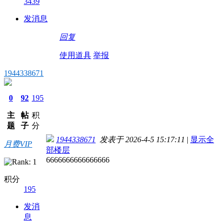
3439
发消息
回复
使用道具
举报
1944338671
0
92
195
主
帖
积
题
子
分
1944338671
发表于 2026-4-5 15:17:11
|
显示全
月费VIP
部楼层
6666666666666666
积分
195
发消
息