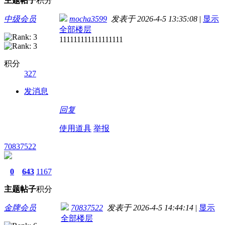
主题
帖子
积分
中级会员
mocha3599
发表于 2026-4-5 13:35:08
|
显示
全部楼层
111111111111111111
积分
327
发消息
回复
使用道具
举报
70837522
0
643
1167
主题
帖子
积分
金牌会员
70837522
发表于 2026-4-5 14:44:14
|
显示
全部楼层