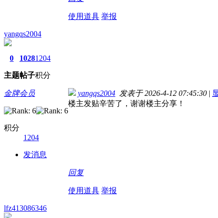
使用道具
举报
yangqs2004
0
1028
1204
主题
帖子
积分
金牌会员
yangqs2004
发表于 2026-4-12 07:45:30
|
楼主发贴辛苦了，谢谢楼主分享！
积分
1204
发消息
回复
使用道具
举报
lfz413086346