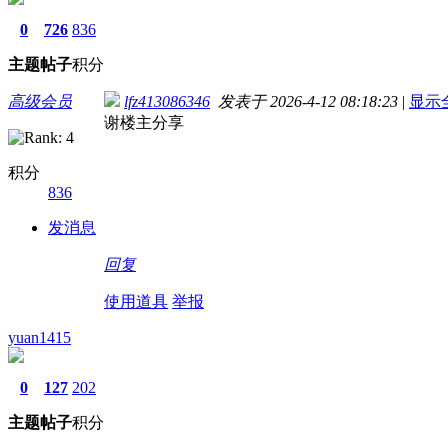
0
726
836
主题
帖子
积分
高级会员
lfz413086346
发表于 2026-4-12 08:18:23
|
显示
谢楼主分享
积分
836
发消息
回复
使用道具
举报
yuan1415
0
127
202
主题
帖子
积分