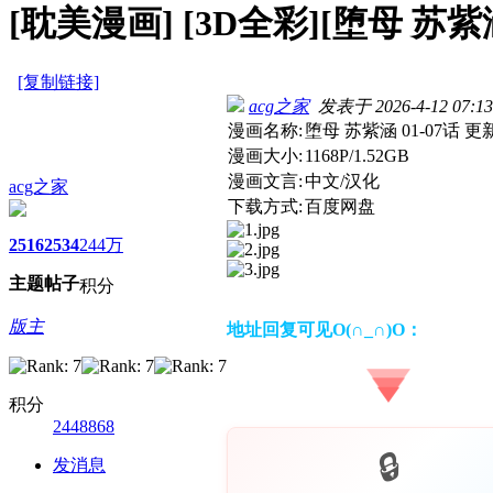
[耽美漫画]
[3D全彩][堕母 苏紫涵
[复制链接]
acg之家
发表于 2026-4-12 07:13
漫画名称:
堕母 苏紫涵 01-07话 更
漫画大小:
1168P/1.52GB
漫画文言:
中文/汉化
acg之家
下载方式:
百度网盘
2516
2534
244万
主题
帖子
积分
版主
地址回复可见O(∩_∩)O：
积分
2448868
发消息