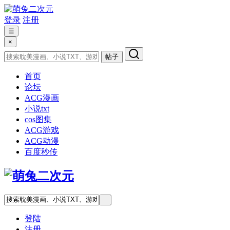
登录
注册
☰
×
帖子
首页
论坛
ACG漫画
小说txt
cos图集
ACG游戏
ACG动漫
百度秒传
登陆
注册