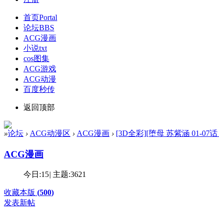
首页
Portal
论坛
BBS
ACG漫画
小说txt
cos图集
ACG游戏
ACG动漫
百度秒传
返回顶部
»
论坛
›
ACG动漫区
›
ACG漫画
›
[3D全彩][堕母 苏紫涵 01-07话
ACG漫画
今日:
15
|
主题:
3621
收藏本版
(
500
)
发表新帖