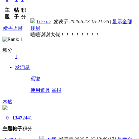
主
帖
积
题
子
分
Uiccov
发表于 2026-5-13 15:21:26
|
显示全部
新手上路
楼层
嘻嘻谢谢大佬！！！！！！！！
积分
1
发消息
回复
使用道具
举报
木然
0
1347
2441
主题
帖子
积分