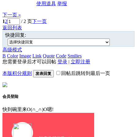
使用道具
举报
下一页 »
1
2
/ 2 页
下一页
返回列表
快捷回复:
高级模式
B
Color
Image
Link
Quote
Code
Smilies
您需要登录后才可以回帖
登录
|
立即注册
本版积分规则
回帖后跳转到最后一页
发表回复
会员登陆
快到碗里来O(∩_∩)O嗯!