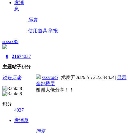
发消
息
回复
使用道具
举报
srxsrx85
0
2167
4037
主题
帖子
积分
srxsrx85
发表于 2026-5-12 22:34:08
|
显示
论坛元老
全部楼层
谢谢大佬分享！！
积分
4037
发消息
回复