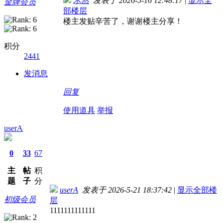
木然
发表于 2026-5-16 12:48:17
|
显示全
金牌会员
部楼层
楼主发贴辛苦了，谢谢楼主分享！
积分
2441
发消息
回复
使用道具
举报
userA
0
33
67
主
帖
积
题
子
分
userA
发表于 2026-5-21 18:37:42
|
显示全部楼
初级会员
层
1111111111111