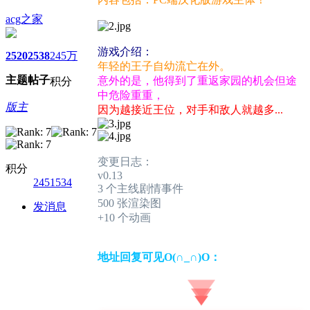
acg之家
游戏介绍：
2520
2538
245万
年轻的王子自幼流亡在外。
主题
帖子
意外的是，他得到了重返家园的机会但途
积分
中危险重重，
版主
因为越接近王位，对手和敌人就越多...
变更日志：
积分
v0.13
2451534
3 个主线剧情事件
500 张渲染图
发消息
+10 个动画
地址回复可见O(∩_∩)O：