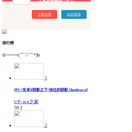
认真你就输啦σ`∀´)σ
立即注册
在此登录
排行榜
d=====(￣▽￣*)b
1
[PC+安卓][阴影之下/信任的阴影 Shadows of
UP: acg之家
59
2
2