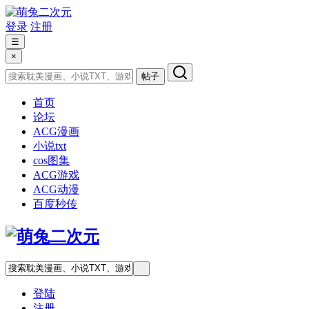
登录
注册
☰
×
帖子
首页
论坛
ACG漫画
小说txt
cos图集
ACG游戏
ACG动漫
百度秒传
登陆
注册