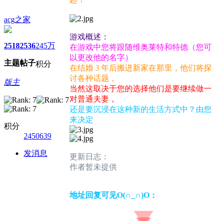
acg之家
游戏概述：
2518
2536
245万
在游戏中您将跟随维奥莱特和特德（您可
以更改他的名字）
主题
帖子
积分
在结婚 3 年后搬进新家在那里，他们将探
讨各种话题，
版主
当然这取决于您的选择他们是要继续做一
对普通夫妻，
还是要沉浸在这种新的生活方式中？由您
来决定
积分
2450639
发消息
更新日志：
作者暂未提供
地址回复可见O(∩_∩)O：