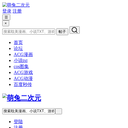
登录
注册
☰
×
帖子
首页
论坛
ACG漫画
小说txt
cos图集
ACG游戏
ACG动漫
百度秒传
登陆
注册