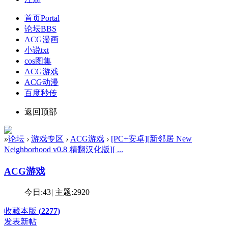
首页
Portal
论坛
BBS
ACG漫画
小说txt
cos图集
ACG游戏
ACG动漫
百度秒传
返回顶部
»
论坛
›
游戏专区
›
ACG游戏
›
[PC+安卓][新邻居 New
Neighborhood v0.8 精翻汉化版][ ...
ACG游戏
今日:
43
|
主题:
2920
收藏本版
(
2277
)
发表新帖