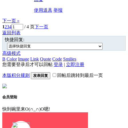
使用道具
举报
下一页 »
1
2
3
4
/ 4 页
下一页
返回列表
快捷回复:
高级模式
B
Color
Image
Link
Quote
Code
Smilies
您需要登录后才可以回帖
登录
|
立即注册
本版积分规则
回帖后跳转到最后一页
发表回复
会员登陆
快到碗里来O(∩_∩)O嗯!