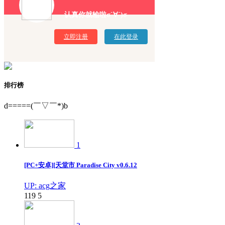
认真你就输啦σ`∀´)σ
立即注册
在此登录
排行榜
d=====(￣▽￣*)b
1
[PC+安卓][天堂市 Paradise City v0.6.12
UP: acg之家
119
5