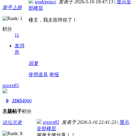
wodepeace
发表于 2026-5-16 18:47:13
|
显示全
新手上路
部楼层
楼主，我太崇拜你了！
积分
11
发消
息
回复
使用道具
举报
srxsrx85
0
2165
4060
主题
帖子
积分
srxsrx85
发表于 2026-5-16 22:41:23
|
显示
论坛元老
全部楼层
谢谢大佬分享！！