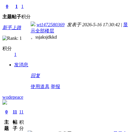
0
1
1
主题
帖子
积分
wt1472580369
发表于 2026-5-16 17:30:42
|
显
新手上路
示全部楼层
。ssjaksjdkkd
积分
1
发消息
回复
使用道具
举报
wodepeace
0
11
11
主
帖
积
题
子
分