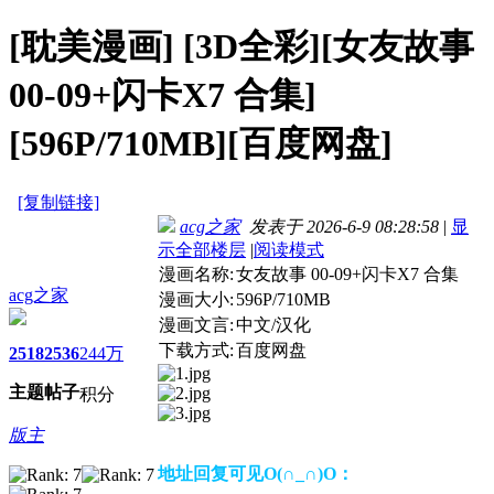
[耽美漫画]
[3D全彩][女友故事
00-09+闪卡X7 合集]
[596P/710MB][百度网盘]
[复制链接]
acg之家
发表于 2026-6-9 08:28:58
|
显
示全部楼层
|
阅读模式
漫画名称:
女友故事 00-09+闪卡X7 合集
acg之家
漫画大小:
596P/710MB
漫画文言:
中文/汉化
下载方式:
百度网盘
2518
2536
244万
主题
帖子
积分
版主
地址回复可见O(∩_∩)O：