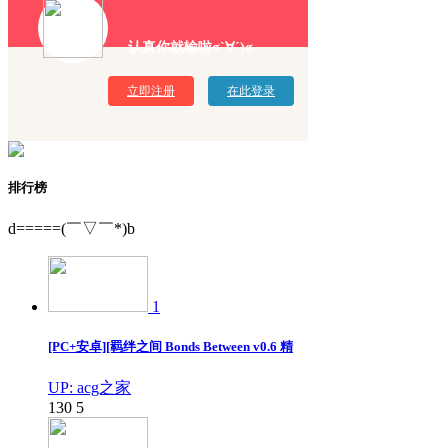
认真你就输啦σ`∀´)σ
立即注册
在此登录
排行榜
d=====(￣▽￣*)b
1
[PC+安卓][羁绊之间 Bonds Between v0.6 精
UP: acg之家
130
5