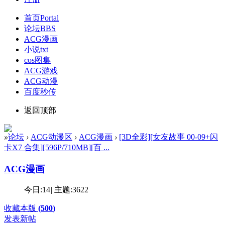
首页
Portal
论坛
BBS
ACG漫画
小说txt
cos图集
ACG游戏
ACG动漫
百度秒传
返回顶部
»
论坛
›
ACG动漫区
›
ACG漫画
›
[3D全彩][女友故事 00-09+闪
卡X7 合集][596P/710MB][百 ...
ACG漫画
今日:
14
|
主题:
3622
收藏本版
(
500
)
发表新帖