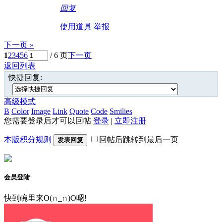
回复
使用道具
举报
下一页 »
1
2
3
4
5
6
/ 6 页
下一页
返回列表
快捷回复:
高级模式
B
Color
Image
Link
Quote
Code
Smilies
您需要登录后才可以回帖
登录
|
立即注册
本版积分规则
回帖后跳转到最后一页
发表回复
会员登陆
快到碗里来O(∩_∩)O嗯!