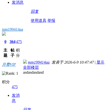
发消息
回复
使用道具
举报
mm199414aa
0
364
475
主
帖
积
题
子
分
mm199414aa
发表于 2026-6-9 10:47:47
|
显示
月费VIP
全部楼层
asdasdasdasd
积分
475
发消
息
回复