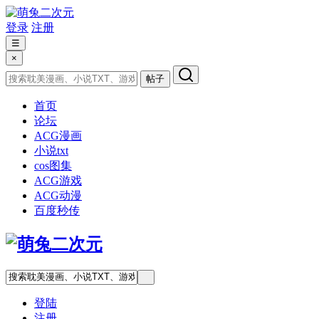
登录
注册
☰
×
帖子
首页
论坛
ACG漫画
小说txt
cos图集
ACG游戏
ACG动漫
百度秒传
登陆
注册