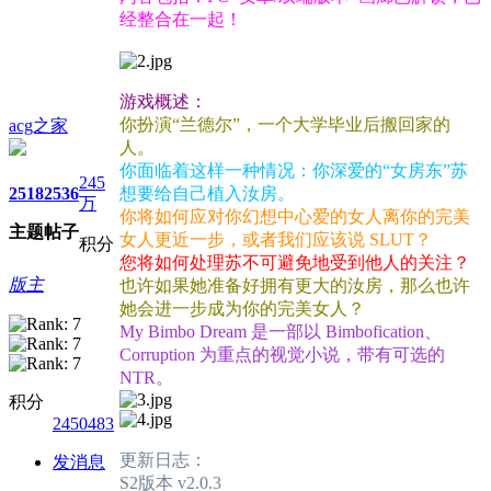
经整合在一起！
游戏概述：
你扮演“兰德尔”，一个大学毕业后搬回家的
acg之家
人。
你面临着这样一种情况：你深爱的“女房东”苏
245
2518
2536
想要给自己植入汝房。
万
你将如何应对你幻想中心爱的女人离你的完美
主题
帖子
女人更近一步，或者我们应该说 SLUT？
积分
您将如何处理苏不可避免地受到他人的关注？
版主
也许如果她准备好拥有更大的汝房，那么也许
她会进一步成为你的完美女人？
My Bimbo Dream 是一部以 Bimbofication、
Corruption 为重点的视觉小说，带有可选的
NTR。
积分
2450483
更新日志：
发消息
S2版本 v2.0.3