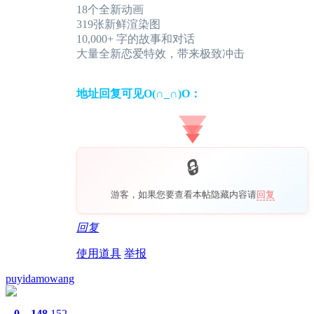
18个全新动画
319张新鲜渲染图
10,000+ 字的故事和对话
大量全新恋爱特效，带来极致冲击
地址回复可见O(∩_∩)O：
游客，如果您要查看本帖隐藏内容请
回复
回复
使用道具
举报
puyidamowang
0
148
152