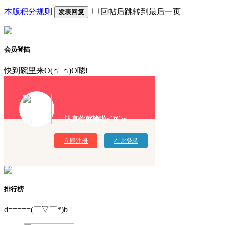
本版积分规则
回帖后跳转到最后一页
发表回复
会员登陆
快到碗里来O(∩_∩)O嗯!
认真你就输啦σ`∀´)σ
立即注册
在此登录
排行榜
d=====(￣▽￣*)b