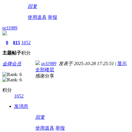
回复
使用道具
举报
qcl1989
0
815
1652
主题
帖子
积分
qcl1989
发表于 2025-10-28 17:25:51
|
显示
金牌会员
全部楼层
感谢分享
积分
1652
发消息
回复
使用道具
举报