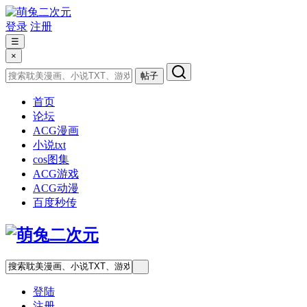
登录
注册
☰
×
帖子
首页
论坛
ACG漫画
小说txt
cos图集
ACG游戏
ACG动漫
百度秒传
登陆
注册