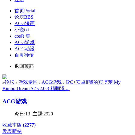
首页
Portal
论坛
BBS
ACG漫画
小说txt
cos图集
ACG游戏
ACG动漫
百度秒传
返回顶部
»
论坛
›
游戏专区
›
ACG游戏
›
[PC+安卓][我的宾博梦 My
Bimbo Dream S2 v2.0.3 精翻汉 ...
ACG游戏
今日:
13
|
主题:
2920
收藏本版
(
2277
)
发表新帖