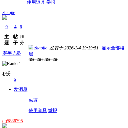
使用道具
举报
zhaojie
0
4
6
主
帖
积
题
子
分
zhaojie
发表于 2026-1-4 19:19:51
|
显示全部楼
新手上路
层
6666666666666
积分
6
发消息
回复
使用道具
举报
qq5886795