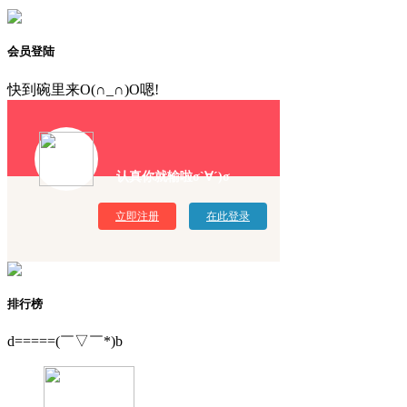
会员登陆
快到碗里来O(∩_∩)O嗯!
认真你就输啦σ`∀´)σ
立即注册
在此登录
排行榜
d=====(￣▽￣*)b