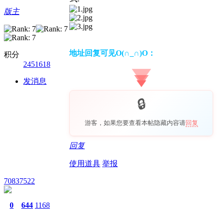
版主
地址回复可见O(∩_∩)O：
积分
2451618
发消息
游客，如果您要查看本帖隐藏内容请
回复
回复
使用道具
举报
70837522
0
644
1168