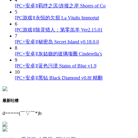
[PC+安卓][羁绊之滨/连接之岸 Shores of Co
5
[PC游戏][永恒的欠损 La Vitalis Immortal
6
[PC游戏][除灵猎人：第零羔羊 Ver2.15.01
7
[PC+安卓][秘密岛 Secret Island v0.18.0.0
8
[PC+安卓][灰姑娘的玻璃项圈 Cinderella’s
9
[PC+安卓][蓝色污渍 Stains of Blue v1.9
10
[PC+安卓][黑钻 Black Diamond v0.8f 精翻
最新吐槽
d=====(￣▽￣*)b