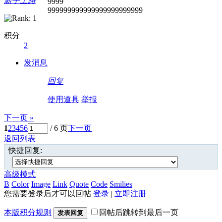
新手上路
9999
999999999999999999999999
积分
2
发消息
回复
使用道具
举报
下一页 »
1
2
3
4
5
6
/ 6 页
下一页
返回列表
快捷回复:
高级模式
B
Color
Image
Link
Quote
Code
Smilies
您需要登录后才可以回帖
登录
|
立即注册
本版积分规则
回帖后跳转到最后一页
发表回复