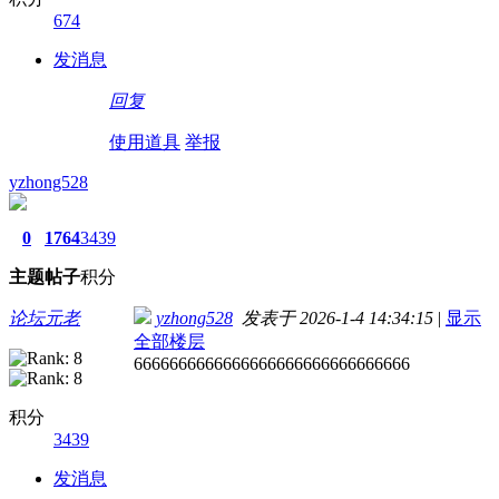
674
发消息
回复
使用道具
举报
yzhong528
0
1764
3439
主题
帖子
积分
论坛元老
yzhong528
发表于 2026-1-4 14:34:15
|
显示
全部楼层
6666666666666666666666666666666
积分
3439
发消息