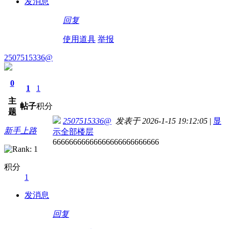
发消息
回复
使用道具
举报
2507515336@
0
1
1
主
帖子
积分
题
2507515336@
发表于 2026-1-15 19:12:05
|
显
新手上路
示全部楼层
66666666666666666666666666
积分
1
发消息
回复