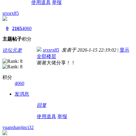
使用道具
举报
srxsrx85
0
2165
4060
主题
帖子
积分
srxsrx85
发表于 2026-1-15 22:19:02
|
显示
论坛元老
全部楼层
谢谢大佬分享！！
积分
4060
发消息
回复
使用道具
举报
yuanshanjinci32