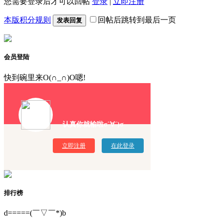
您需要登录后才可以回帖
登录
|
立即注册
本版积分规则
回帖后跳转到最后一页
发表回复
会员登陆
快到碗里来O(∩_∩)O嗯!
认真你就输啦σ`∀´)σ
立即注册
在此登录
排行榜
d=====(￣▽￣*)b