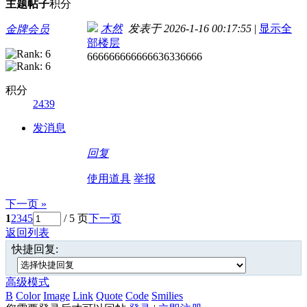
主题
帖子
积分
木然
发表于 2026-1-16 00:17:55
|
显示全
金牌会员
部楼层
666666666666636336666
积分
2439
发消息
回复
使用道具
举报
下一页 »
1
2
3
4
5
/ 5 页
下一页
返回列表
快捷回复:
高级模式
B
Color
Image
Link
Quote
Code
Smilies