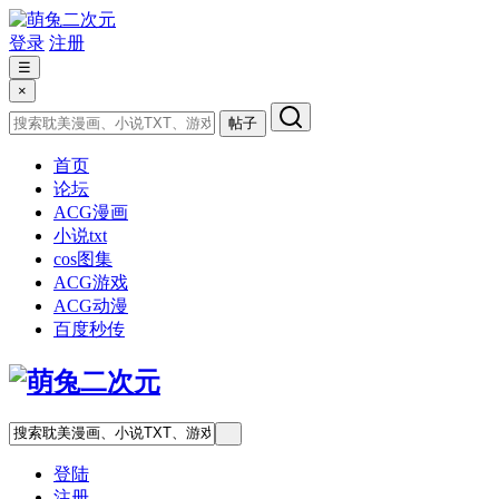
登录
注册
☰
×
帖子
首页
论坛
ACG漫画
小说txt
cos图集
ACG游戏
ACG动漫
百度秒传
登陆
注册