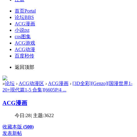
首页
Portal
论坛
BBS
ACG漫画
小说txt
cos图集
ACG游戏
ACG动漫
百度秒传
返回顶部
»
论坛
›
ACG动漫区
›
ACG漫画
›
[3D全彩][Genzo][国漫世界1-
20+现代篇1-5 合集][6605P/4 ...
ACG漫画
今日:
28
|
主题:
3622
收藏本版
(
500
)
发表新帖