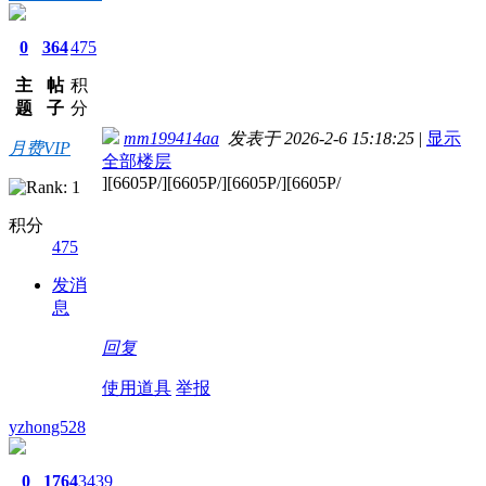
0
364
475
主
帖
积
题
子
分
mm199414aa
发表于 2026-2-6 15:18:25
|
显示
月费VIP
全部楼层
][6605P/][6605P/][6605P/][6605P/
积分
475
发消
息
回复
使用道具
举报
yzhong528
0
1764
3439