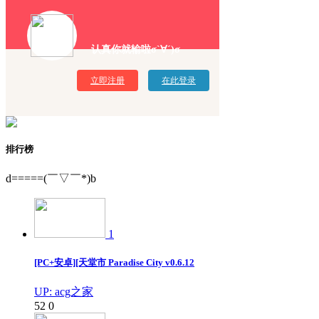
认真你就输啦σ`∀´)σ
立即注册
在此登录
排行榜
d=====(￣▽￣*)b
1
[PC+安卓][天堂市 Paradise City v0.6.12
UP: acg之家
52
0