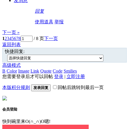
发消息
回复
使用道具
举报
下一页 »
1
2
3
4
5
6
7
8
/ 8 页
下一页
返回列表
快捷回复:
高级模式
B
Color
Image
Link
Quote
Code
Smilies
您需要登录后才可以回帖
登录
|
立即注册
本版积分规则
回帖后跳转到最后一页
发表回复
会员登陆
快到碗里来O(∩_∩)O嗯!