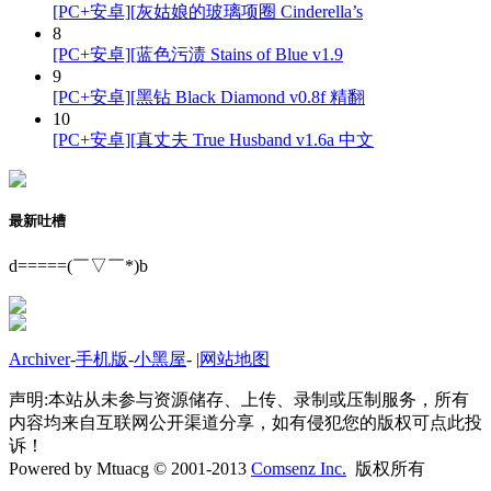
[PC+安卓][灰姑娘的玻璃项圈 Cinderella’s
8
[PC+安卓][蓝色污渍 Stains of Blue v1.9
9
[PC+安卓][黑钻 Black Diamond v0.8f 精翻
10
[PC+安卓][真丈夫 True Husband v1.6a 中文
最新吐槽
d=====(￣▽￣*)b
Archiver
-
手机版
-
小黑屋
-
|
网站地图
声明:本站从未参与资源储存、上传、录制或压制服务，所有
内容均来自互联网公开渠道分享，如有侵犯您的版权可点此投
诉！
Powered by Mtuacg © 2001-2013
Comsenz Inc.
版权所有