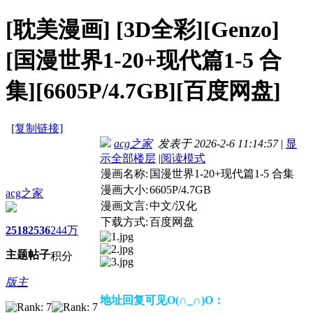
[耽美漫画]
[3D全彩][Genzo]
[国漫世界1-20+现代篇1-5 合
集][6605P/4.7GB][百度网盘]
[复制链接]
acg之家
发表于 2026-2-6 11:14:57
|
显
示全部楼层
|
阅读模式
漫画名称:
国漫世界1-20+现代篇1-5 合集
漫画大小:
6605P/4.7GB
acg之家
漫画文言:
中文/汉化
下载方式:
百度网盘
2518
2536
244万
主题
帖子
积分
版主
地址回复可见O(∩_∩)O：