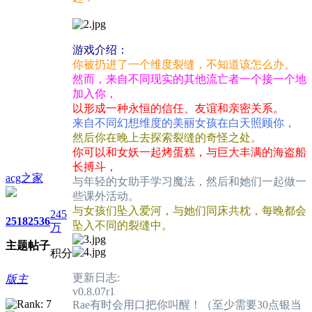
游戏介绍：
你被扔进了一个维度裂缝，不知道该怎么办。
然而，来自不同现实的其他流亡者一个接一个地
加入你，
以形成一种永恒的信任、友谊和亲密关系。
来自不同幻想维度的美丽女孩在白天照顾你，
然后你在晚上去探索裂缝的奇怪之处。
你可以和女妖一起烤蛋糕，与巨大丰满的海盗船
长搏斗，
acg之家
与年轻的女助手学习魔法，然后和她们一起做一
些课外活动。
与女孩们坠入爱河，与她们同床共枕，每晚都会
245
2518
2536
坠入不同的裂缝中。
万
主题
帖子
积分
更新日志:
版主
v0.8.07r1
Rae有时会用口把你叫醒！（至少需要30点银当