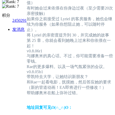
值）
有时她会过来依偎在你身边过夜（至少需要20次
亲密接触）
积分
如果你之前接受过 Lyriel 的客房服务，她也会继
2450291
续为你服务（如果你想阻止她，可以随时停
发消息
止）。
将 Lyriel 的亲密度提升到 30，并完成她的故事
第 25 章，你就会看到她晚上过来和你依偎在一
起！
v0.8.06r1
与娜奥米的真心话。不过，你可能需要准备一些
零钱。
Rae的更多爆料。以及一场气氛紧张的会议。
v0.8.05b1
带凯特去大学，让她结识新朋友？
和Rae一起看电影，抚摸她，然后答应她的要求
（新的管道动画！EA即将进行一些修改！）
帮助娜奥米在船上弥补过错。
地址回复可见O(∩_∩)O：