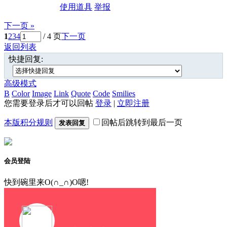
使用道具
举报
下一页 »
1
2
3
4
/ 4 页
下一页
返回列表
快捷回复:
高级模式
B
Color
Image
Link
Quote
Code
Smilies
您需要登录后才可以回帖
登录
|
立即注册
本版积分规则
回帖后跳转到最后一页
发表回复
会员登陆
快到碗里来O(∩_∩)O嗯!