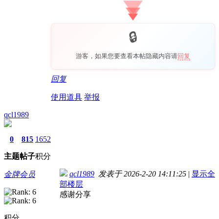
游客，如果您要查看本帖隐藏内容请
回复
回复
使用道具
举报
qcl1989
0
815
1652
主题
帖子
积分
qcl1989
发表于 2026-2-20 14:11:25
|
显示全
金牌会员
部楼层
感谢分享
积分