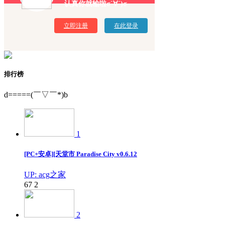
认真你就输啦σ`∀´)σ
立即注册
在此登录
排行榜
d=====(￣▽￣*)b
1
[PC+安卓][天堂市 Paradise City v0.6.12
UP: acg之家
67
2
2