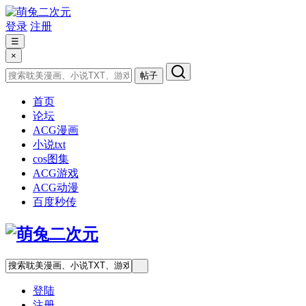
登录
注册
☰
×
帖子
首页
论坛
ACG漫画
小说txt
cos图集
ACG游戏
ACG动漫
百度秒传
登陆
注册