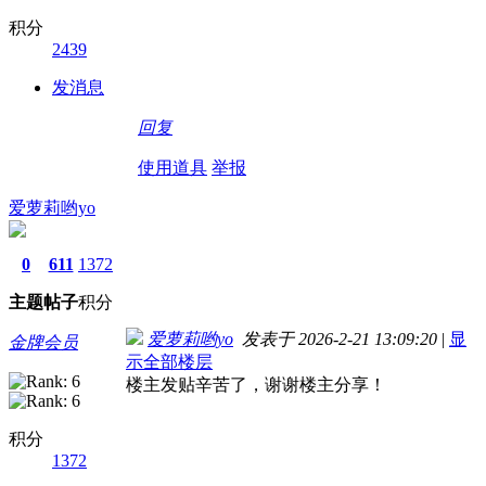
积分
2439
发消息
回复
使用道具
举报
爱萝莉哟yo
0
611
1372
主题
帖子
积分
爱萝莉哟yo
发表于 2026-2-21 13:09:20
|
显
金牌会员
示全部楼层
楼主发贴辛苦了，谢谢楼主分享！
积分
1372