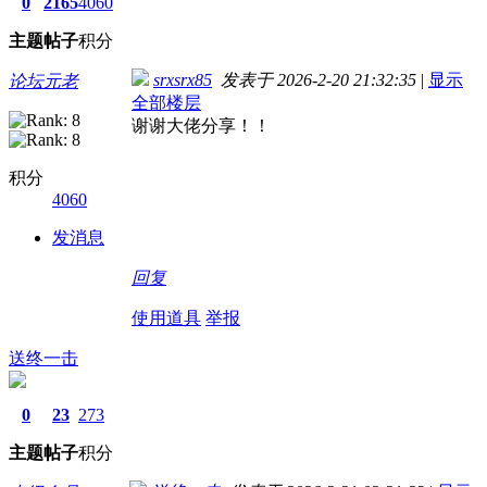
0
2165
4060
主题
帖子
积分
srxsrx85
发表于 2026-2-20 21:32:35
|
显示
论坛元老
全部楼层
谢谢大佬分享！！
积分
4060
发消息
回复
使用道具
举报
送终一击
0
23
273
主题
帖子
积分