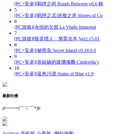
[PC+安卓][羁绊之间 Bonds Between v0.6 精
5
[PC+安卓][羁绊之滨/连接之岸 Shores of Co
6
[PC游戏][永恒的欠损 La Vitalis Immortal
7
[PC游戏][除灵猎人：第零羔羊 Ver2.15.01
8
[PC+安卓][秘密岛 Secret Island v0.18.0.0
9
[PC+安卓][灰姑娘的玻璃项圈 Cinderella’s
10
[PC+安卓][蓝色污渍 Stains of Blue v1.9
最新吐槽
d=====(￣▽￣*)b
Archiver
-
手机版
-
小黑屋
-
|
网站地图