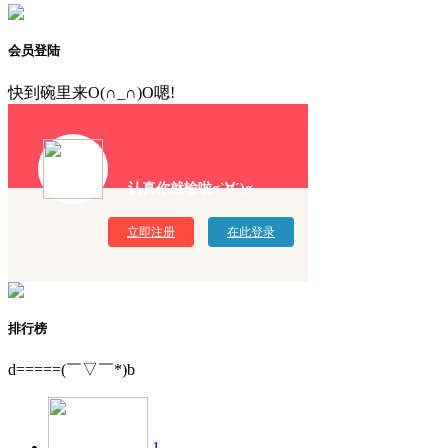
会员登陆
快到碗里来O(∩_∩)O嗯!
认真你就输啦σ`∀´)σ
立即注册
在此登录
排行榜
d=====(￣▽￣*)b
1