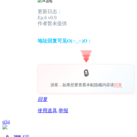
更新日志：
Ep.6 v0.9
作者暂未提供
地址回复可见O(∩_∩)O：
游客，如果您要查看本帖隐藏内容请
回复
回复
使用道具
举报
q1q
0
398
435