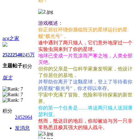
游戏概述：
你正前往环绕你濒临毁灭的星球运行的星
舰“极光号”，
acg之家
途中遇到了两只猫人，它们意外地穿过一个
实验虫洞来到了你的星球。
2522
2540
245万
地球已变成一片荒凉而严寒之地，人类全部
灭绝。
主题
帖子
积分
但你的父亲是一位科学家兼发明家，他设计
了你居住的基地，
版主
并帮助你离开了这颗星球，登上了等待着你
的星舰“极光号”，你才得以幸存。
宇宙中充满了冒险、危险和等待探索的新世
界。
你的第一个任务是……将这两只猫人送回潘
积分
瑟利亚。
2452064
然而，抵达目的地后，你却被迫与另一只非
常熟悉且极其强大的猫人战斗。
发消息