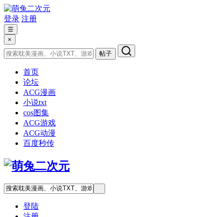
登录
注册
☰
×
帖子
首页
论坛
ACG漫画
小说txt
cos图集
ACG游戏
ACG动漫
百度秒传
登陆
注册