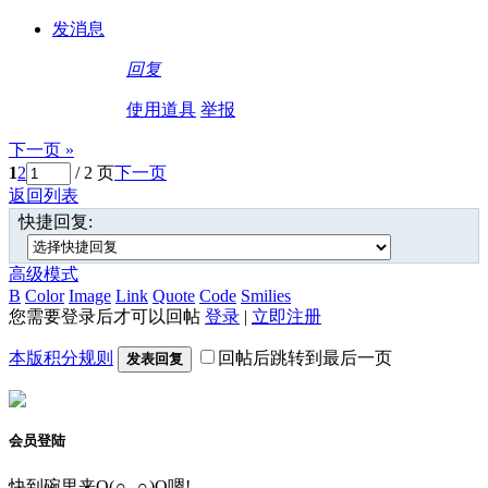
发消息
回复
使用道具
举报
下一页 »
1
2
/ 2 页
下一页
返回列表
快捷回复:
高级模式
B
Color
Image
Link
Quote
Code
Smilies
您需要登录后才可以回帖
登录
|
立即注册
本版积分规则
回帖后跳转到最后一页
发表回复
会员登陆
快到碗里来O(∩_∩)O嗯!