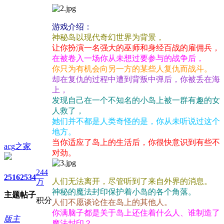
游戏介绍：
神秘岛以现代奇幻世界为背景，
让你扮演一名强大的巫师和身经百战的雇佣兵，
在被卷入一场你从未想过要参与的战争后，
你只为有机会向另一方的某些人复仇而战斗。
却在复仇的过程中遭到背叛中弹后，你被丢在海
上，
发现自己在一个不知名的小岛上被一群有趣的女
人救了，
她们并不都是人类奇怪的是，你从未听说过这个
地方。
当你适应了岛上的生活后，你很快意识到有些不
acg之家
对劲。
244
2516
2534
人们无法离开，尽管听到了来自外界的消息。
万
神秘的魔法封印保护着小岛的各个角落。
主题
帖子
积分
人们不愿谈论住在岛上的其他人。
你满脑子都是关于岛上还住着什么人、谁制造了
版主
魔法封印？