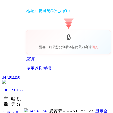
地址回复可见O(∩_∩)O：
游客，如果您要查看本帖隐藏内容请
回复
回复
使用道具
举报
347202250
0
23
153
主
帖
积
题
子
分
347202250
发表于 2026-3-3 17:19:29
|
显示全