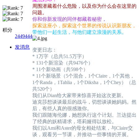
周围潜藏着什么危险，以及你为什么会在这里的
问题。
你和你新发现的同伴都藏着秘密，
探索这座小，探索这个世界的传说认识新朋友，
积分
带他们一起生活，与他们建立浪漫的关系。
2449444
发消息
变更日志：
* 1万字（总共51.5万字）
* 131个新渲染（共9476个）
* 11个新动画（共598个）
* 11个新场景（5个混合，1个Claire，1个其他，
1个Randa，1Tahlia，1个Diksha，1个Chey）（总
共520个）
我们从Dian给大家带来惊喜开始这次更新。
迪克莎想谈谈最后的战斗，切想谈谈她妈妈。然
后，有些人真的很感激你。
我们跟随海伦娜，她想执行这个计划。兰达提出
了经典的妖精请求，塔莉娅得以放松。
我们以Ami和Aster的母女相处结束，与Claire交
谈，观看另一节课，并推动一些事情的开展。