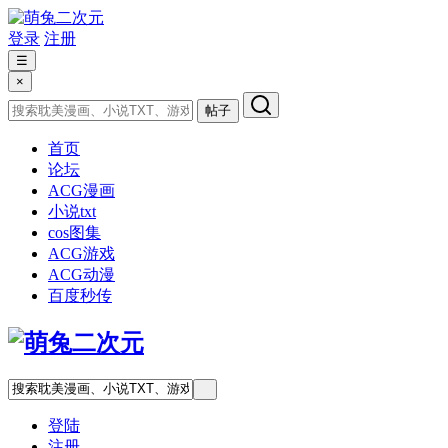
登录
注册
☰
×
帖子
首页
论坛
ACG漫画
小说txt
cos图集
ACG游戏
ACG动漫
百度秒传
登陆
注册