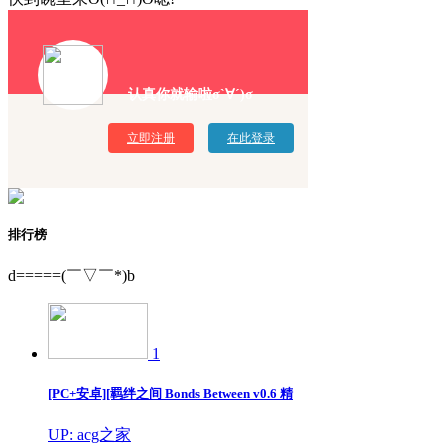
认真你就输啦σ`∀´)σ
立即注册
在此登录
排行榜
d=====(￣▽￣*)b
1
[PC+安卓][羁绊之间 Bonds Between v0.6 精
UP: acg之家