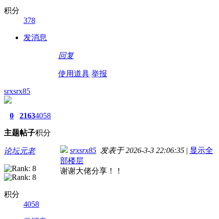
积分
378
发消息
回复
使用道具
举报
srxsrx85
0
2163
4058
主题
帖子
积分
srxsrx85
发表于 2026-3-3 22:06:35
|
显示全
论坛元老
部楼层
谢谢大佬分享！！
积分
4058