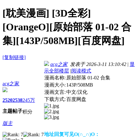
[耽美漫画]
[3D全彩]
[OrangeO][原始部落 01-02 合
集][143P/508MB][百度网盘]
[复制链接]
acg之家
发表于 2026-3-11 13:10:42
|
显
示全部楼层
|
阅读模式
漫画名称:
原始部落 01-02 合集
acg之家
漫画大小:
143P/508MB
漫画文言:
中文/汉化
下载方式:
百度网盘
2520
2538
245万
主题
帖子
积分
版主
地址回复可见O(∩_∩)O：