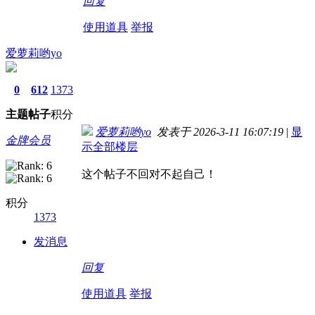
回复
使用道具
举报
爱萝莉哟yo
0
612
1373
主题
帖子
积分
爱萝莉哟yo
发表于 2026-3-11 16:07:19
|
显
金牌会员
示全部楼层
这个帖子不回对不起自己！
积分
1373
发消息
回复
使用道具
举报