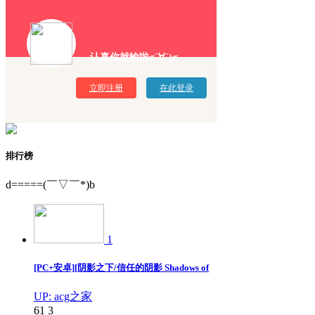
认真你就输啦σ`∀´)σ
立即注册
在此登录
排行榜
d=====(￣▽￣*)b
1
[PC+安卓][阴影之下/信任的阴影 Shadows of
UP: acg之家
61
3