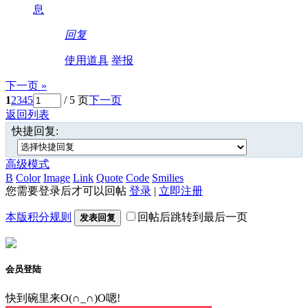
息
回复
使用道具
举报
下一页 »
1
2
3
4
5
/ 5 页
下一页
返回列表
快捷回复:
高级模式
B
Color
Image
Link
Quote
Code
Smilies
您需要登录后才可以回帖
登录
|
立即注册
本版积分规则
回帖后跳转到最后一页
发表回复
会员登陆
快到碗里来O(∩_∩)O嗯!