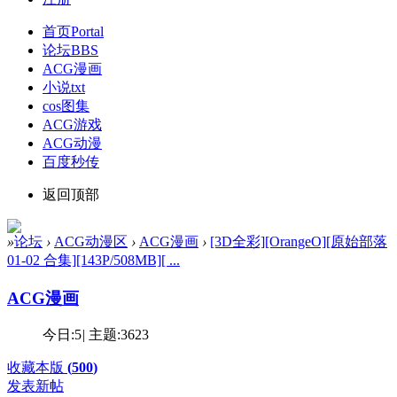
首页
Portal
论坛
BBS
ACG漫画
小说txt
cos图集
ACG游戏
ACG动漫
百度秒传
返回顶部
»
论坛
›
ACG动漫区
›
ACG漫画
›
[3D全彩][OrangeO][原始部落
01-02 合集][143P/508MB][ ...
ACG漫画
今日:
5
|
主题:
3623
收藏本版
(
500
)
发表新帖