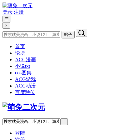
登录
注册
☰
×
帖子
首页
论坛
ACG漫画
小说txt
cos图集
ACG游戏
ACG动漫
百度秒传
登陆
注册