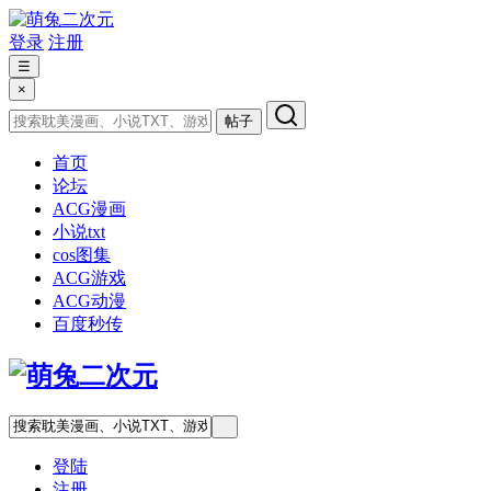
登录
注册
☰
×
帖子
首页
论坛
ACG漫画
小说txt
cos图集
ACG游戏
ACG动漫
百度秒传
登陆
注册