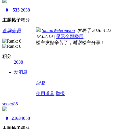
0
533
2038
主题
帖子
积分
SimonWetermelon
发表于 2026-3-22
金牌会员
18:02:19
|
显示全部楼层
楼主发贴辛苦了，谢谢楼主分享！
积分
2038
发消息
回复
使用道具
举报
srxsrx85
0
2163
4058
主题
帖子
积分