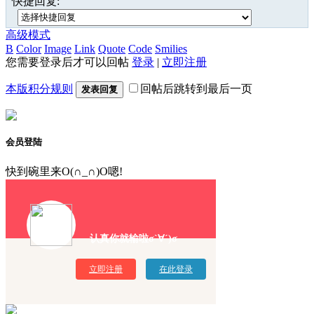
快捷回复:
高级模式
B
Color
Image
Link
Quote
Code
Smilies
您需要登录后才可以回帖
登录
|
立即注册
本版积分规则
回帖后跳转到最后一页
发表回复
会员登陆
快到碗里来O(∩_∩)O嗯!
认真你就输啦σ`∀´)σ
立即注册
在此登录