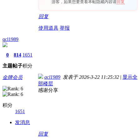
游客，如果您要查看本帖隐藏内容请
回复
回复
使用道具
举报
qcl1989
0
814
1651
主题
帖子
积分
qcl1989
发表于 2026-3-22 11:25:32
|
显示全
金牌会员
部楼层
感谢分享
积分
1651
发消息
回复