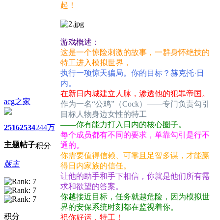
起！
游戏概述：
这是一个惊险刺激的故事，一群身怀绝技的
特工进入模拟世界，
执行一项惊天骗局。你的目标？赫克托·日
内。
在新日内城建立人脉，渗透他的犯罪帝国。
acg之家
作为一名“公鸡”（Cock）——专门负责勾引
目标人物身边女性的特工
——你有能力打入日内的核心圈子。
2516
2534
244万
每个成员都有不同的要求，单靠勾引是行不
主题
帖子
通的。
积分
你需要值得信赖、可靠且足智多谋，才能赢
版主
得日内家族的信任。
让他的助手和手下相信，你就是他们所有需
求和欲望的答案。
你越接近目标，任务就越危险，因为模拟世
界的安保系统时刻都在监视着你。
积分
祝你好运，特工！