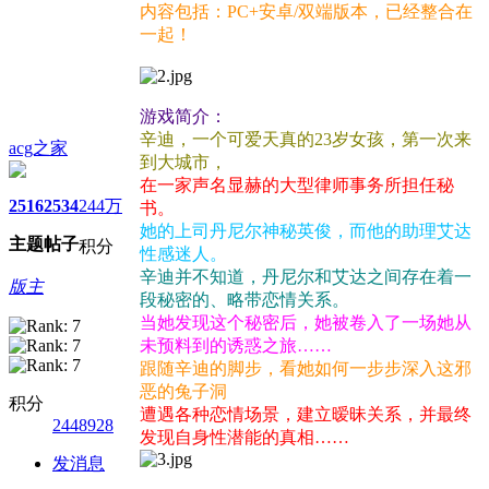
内容包括：PC+安卓/双端版本，已经整合在
一起！
游戏简介：
辛迪，一个可爱天真的23岁女孩，第一次来
acg之家
到大城市，
在一家声名显赫的大型律师事务所担任秘
2516
2534
244万
书。
她的上司丹尼尔神秘英俊，而他的助理艾达
主题
帖子
积分
性感迷人。
辛迪并不知道，丹尼尔和艾达之间存在着一
版主
段秘密的、略带恋情关系。
当她发现这个秘密后，她被卷入了一场她从
未预料到的诱惑之旅……
跟随辛迪的脚步，看她如何一步步深入这邪
恶的兔子洞
积分
遭遇各种恋情场景，建立暧昧关系，并最终
2448928
发现自身性潜能的真相……
发消息