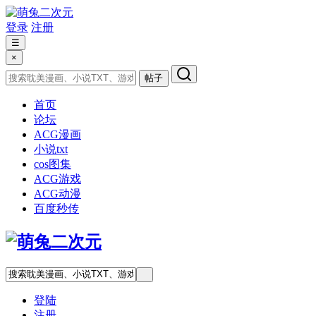
登录
注册
☰
×
帖子
首页
论坛
ACG漫画
小说txt
cos图集
ACG游戏
ACG动漫
百度秒传
登陆
注册