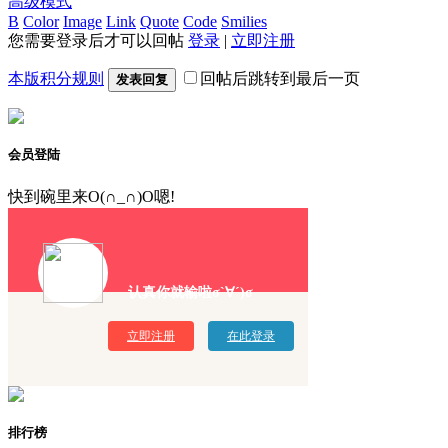
高级模式
B
Color
Image
Link
Quote
Code
Smilies
您需要登录后才可以回帖
登录
|
立即注册
本版积分规则
回帖后跳转到最后一页
发表回复
会员登陆
快到碗里来O(∩_∩)O嗯!
认真你就输啦σ`∀´)σ
立即注册
在此登录
排行榜