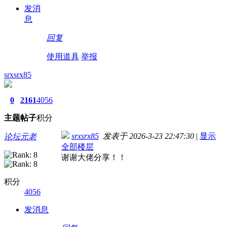
发消
息
回复
使用道具
举报
srxsrx85
0
2161
4056
主题
帖子
积分
srxsrx85
发表于 2026-3-23 22:47:30
|
显示
论坛元老
全部楼层
谢谢大佬分享！！
积分
4056
发消息