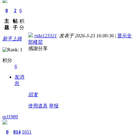
0
2
6
主
帖
积
题
子
分
rida123321
发表于 2026-3-23 16:00:36
|
显示全
新手上路
部楼层
感謝分享
积分
6
发消
息
回复
使用道具
举报
qcl1989
0
814
1651