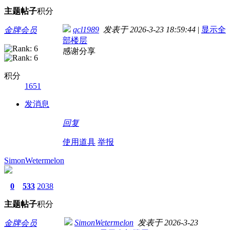
主题
帖子
积分
qcl1989
发表于 2026-3-23 18:59:44
|
显示全
金牌会员
部楼层
感谢分享
积分
1651
发消息
回复
使用道具
举报
SimonWetermelon
0
533
2038
主题
帖子
积分
SimonWetermelon
发表于 2026-3-23
金牌会员