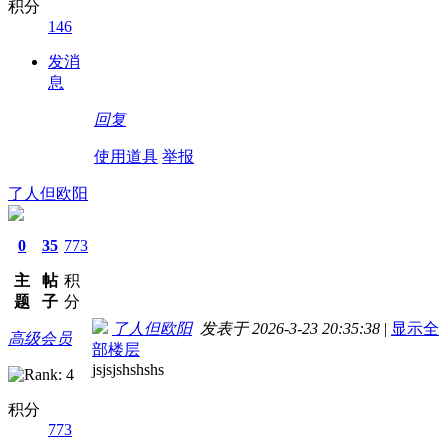
积分
146
发消
息
回复
使用道具
举报
了人但欧阳
0
35
773
主
帖
积
题
子
分
了人但欧阳
发表于 2026-3-23 20:35:38
|
显示全
高级会员
部楼层
jsjsjshshshs
积分
773