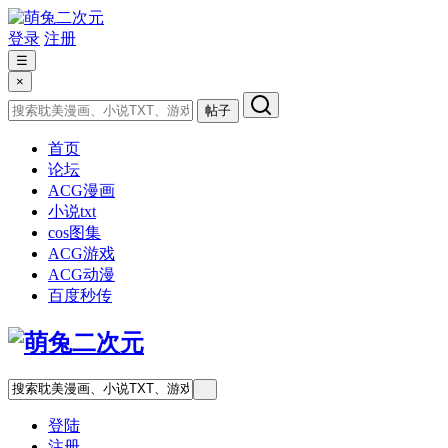
登录
注册
☰
×
帖子
首页
论坛
ACG漫画
小说txt
cos图集
ACG游戏
ACG动漫
百度秒传
登陆
注册