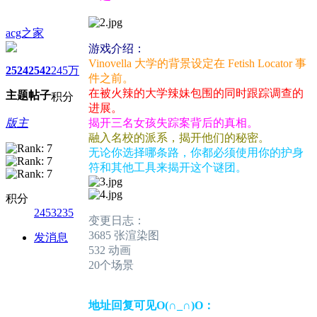
acg之家
游戏介绍：
Vinovella 大学的背景设定在 Fetish Locator 事
2524
2542
245万
件之前。
在被火辣的大学辣妹包围的同时跟踪调查的
主题
帖子
积分
进展。
版主
揭开三名女孩失踪案背后的真相。
融入名校的派系，揭开他们的秘密。
无论你选择哪条路，你都必须使用你的护身
符和其他工具来揭开这个谜团。
积分
2453235
变更日志：
3685 张渲染图
发消息
532 动画
20个场景
地址回复可见O(∩_∩)O：