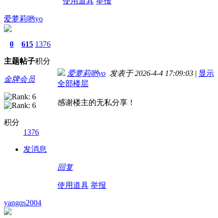
使用道具
举报
爱萝莉哟yo
0
615
1376
主题
帖子
积分
爱萝莉哟yo
发表于 2026-4-4 17:09:03
|
显示
金牌会员
全部楼层
感谢楼主的无私分享！
积分
1376
发消息
回复
使用道具
举报
yangqs2004