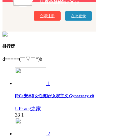
认真你就输啦σ`∀´)σ
立即注册
在此登录
排行榜
d=====(￣▽￣*)b
1
[PC+安卓][女性统治/女权主义 Gynocracy v0
UP: acg之家
33
1
2