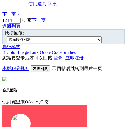
使用道具
举报
下一页 »
1
2
3
/ 3 页
下一页
返回列表
快捷回复:
高级模式
B
Color
Image
Link
Quote
Code
Smilies
您需要登录后才可以回帖
登录
|
立即注册
本版积分规则
回帖后跳转到最后一页
发表回复
会员登陆
快到碗里来O(∩_∩)O嗯!