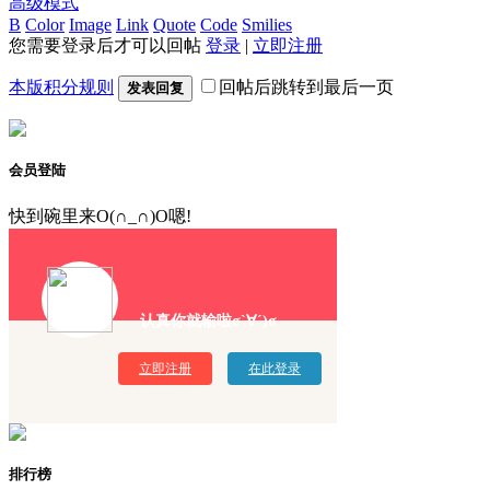
高级模式
B
Color
Image
Link
Quote
Code
Smilies
您需要登录后才可以回帖
登录
|
立即注册
本版积分规则
回帖后跳转到最后一页
发表回复
会员登陆
快到碗里来O(∩_∩)O嗯!
认真你就输啦σ`∀´)σ
立即注册
在此登录
排行榜