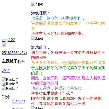
游戏梗概：
七界是一款老外SLG游戏新作，
讲述的是吸血鬼族群内发生了一些不寻常的
事，
迫使主人公们找出问题的答案。
acg之家
游戏简介：
四百年来，阿特拉斯一直在努力维持整个王
2518
2536
245万
国的和平
主题
帖子
积分
自从女王去世后，他们的国王变得非常凄凉
于是恢复秩序的重任就落在了王子阿特拉斯
版主
的肩上
因此，当他闻到一股不应该出现在人类队伍
中的陌生气味时
他前去调查，并遇到了莱亚拉
莱亚拉似乎隐瞒了什么？
积分
阿特拉斯试图掩盖真相却引发了一连串事
2450495
件，导致他们冒险穿越七大王国