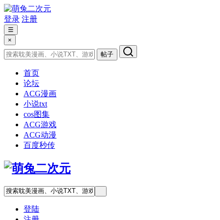
登录
注册
☰
×
帖子
首页
论坛
ACG漫画
小说txt
cos图集
ACG游戏
ACG动漫
百度秒传
登陆
注册