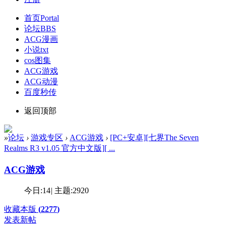
首页
Portal
论坛
BBS
ACG漫画
小说txt
cos图集
ACG游戏
ACG动漫
百度秒传
返回顶部
»
论坛
›
游戏专区
›
ACG游戏
›
[PC+安卓][七界The Seven
Realms R3 v1.05 官方中文版][ ...
ACG游戏
今日:
14
|
主题:
2920
收藏本版
(
2277
)
发表新帖