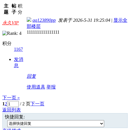
主
帖
积
题
子
分
qq123890pp
发表于 2026-5-31 19:25:04
|
显示全
永久VIP
部楼层
1111111111111111
积分
1167
发消
息
回复
使用道具
举报
下一页 »
1
2
/ 2 页
下一页
返回列表
快捷回复: