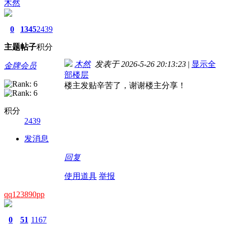
木然
0
1345
2439
主题
帖子
积分
木然
发表于 2026-5-26 20:13:23
|
显示全
金牌会员
部楼层
楼主发贴辛苦了，谢谢楼主分享！
积分
2439
发消息
回复
使用道具
举报
qq123890pp
0
51
1167