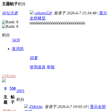
主题
帖子
积分
论坛元老
yzhong528
发表于 2026-6-7 15:34:48
|
显示
全部楼层
6666666666666666666666666666
积分
3439
发消息
回复
使用道具
举报
ZSKirito
0
558
2003
主
帖
积分
题
子
ZSKirito
发表于 2026-6-7 19:05:19
|
显示全部