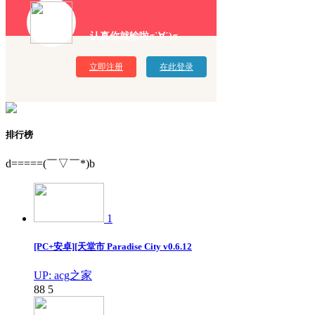
认真你就输啦σ`∀´)σ
立即注册
在此登录
排行榜
d=====(￣▽￣*)b
1
[PC+安卓][天堂市 Paradise City v0.6.12
UP: acg之家
88
5