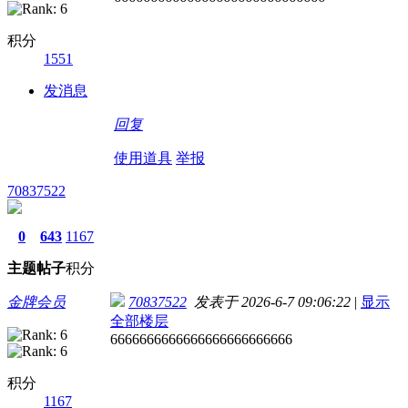
积分
1551
发消息
回复
使用道具
举报
70837522
0
643
1167
主题
帖子
积分
金牌会员
70837522
发表于 2026-6-7 09:06:22
|
显示
全部楼层
6666666666666666666666666
积分
1167