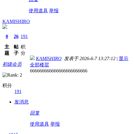
使用道具
举报
KAMISHIRO
0
26
191
主
帖
积
题
子
分
KAMISHIRO
发表于 2026-6-7 13:27:12
|
显示
初级会员
全部楼层
666666666666666666666666
积分
191
发消息
回复
使用道具
举报