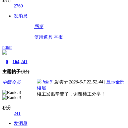
积分
2769
发消息
回复
使用道具
举报
hdhlf
0
164
241
主题
帖子
积分
hdhlf
发表于 2026-6-7 22:52:44
|
显示全部
中级会员
楼层
楼主发贴辛苦了，谢谢楼主分享！
积分
241
发消息