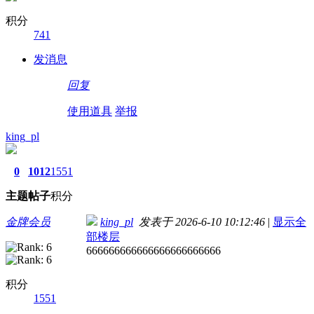
积分
741
发消息
回复
使用道具
举报
king_pl
0
1012
1551
主题
帖子
积分
金牌会员
king_pl
发表于 2026-6-10 10:12:46
|
显示全
部楼层
666666666666666666666666
积分
1551