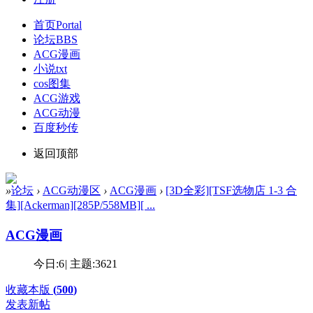
首页
Portal
论坛
BBS
ACG漫画
小说txt
cos图集
ACG游戏
ACG动漫
百度秒传
返回顶部
»
论坛
›
ACG动漫区
›
ACG漫画
›
[3D全彩][TSF选物店 1-3 合
集][Ackerman][285P/558MB][ ...
ACG漫画
今日:
6
|
主题:
3621
收藏本版
(
500
)
发表新帖