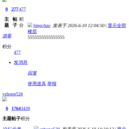
0
277
477
主
帖
积
题
子
分
bingchao
发表于 2026-6-10 12:04:50
|
显示全部
楼层
游客
5555555555555555
积分
477
发消息
回复
使用道具
举报
yzhong528
0
1764
3439
主题
帖子
积分