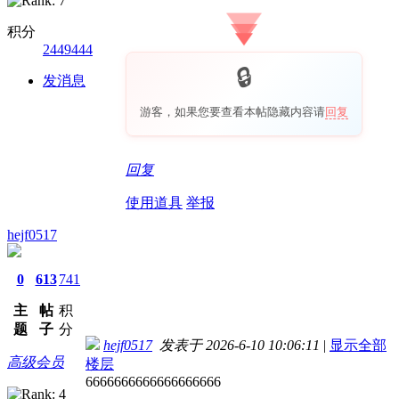
积分
2449444
发消息
游客，如果您要查看本帖隐藏内容请
回复
回复
使用道具
举报
hejf0517
0
613
741
主
帖
积
题
子
分
hejf0517
发表于 2026-6-10 10:06:11
|
显示全部
高级会员
楼层
6666666666666666666