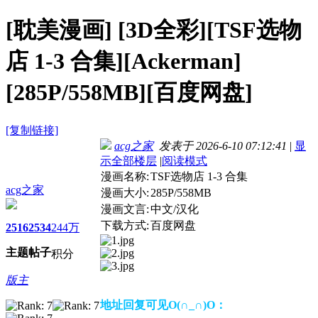
[耽美漫画]
[3D全彩][TSF选物
店 1-3 合集][Ackerman]
[285P/558MB][百度网盘]
[复制链接]
acg之家
发表于 2026-6-10 07:12:41
|
显
示全部楼层
|
阅读模式
漫画名称:
TSF选物店 1-3 合集
acg之家
漫画大小:
285P/558MB
漫画文言:
中文/汉化
下载方式:
百度网盘
2516
2534
244万
主题
帖子
积分
版主
地址回复可见O(∩_∩)O：