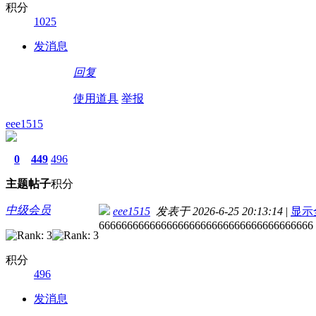
积分
1025
发消息
回复
使用道具
举报
eee1515
0
449
496
主题
帖子
积分
中级会员
eee1515
发表于 2026-6-25 20:13:14
|
显示
66666666666666666666666666666666666666
积分
496
发消息