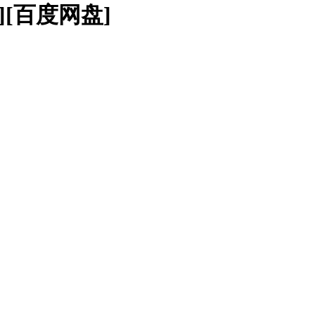
B][百度网盘]