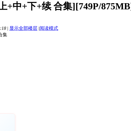
+中+下+续 合集][749P/875M
:18
|
显示全部楼层
|
阅读模式
合集