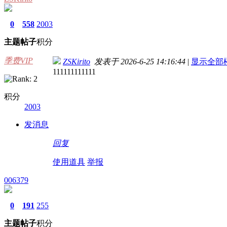
0
558
2003
主题
帖子
积分
季费VIP
ZSKirito
发表于 2026-6-25 14:16:44
|
显示全部
111111111111
积分
2003
发消息
回复
使用道具
举报
006379
0
191
255
主题
帖子
积分