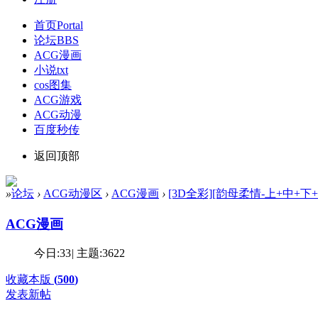
首页
Portal
论坛
BBS
ACG漫画
小说txt
cos图集
ACG游戏
ACG动漫
百度秒传
返回顶部
»
论坛
›
ACG动漫区
›
ACG漫画
›
[3D全彩][韵母柔情-上+中+下+续 合
ACG漫画
今日:
33
|
主题:
3622
收藏本版
(
500
)
发表新帖