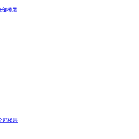
全部楼层
全部楼层