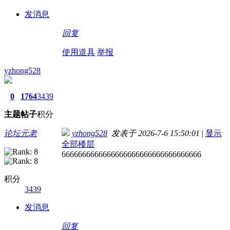
发消息
回复
使用道具
举报
yzhong528
0
1764
3439
主题
帖子
积分
论坛元老
yzhong528
发表于 2026-7-6 15:50:01
|
显示
全部楼层
6666666666666666666666666666666666
积分
3439
发消息
回复