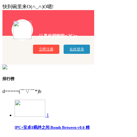
快到碗里来O(∩_∩)O嗯!
认真你就输啦σ`∀´)σ
立即注册
在此登录
排行榜
d=====(￣▽￣*)b
1
[PC+安卓][羁绊之间 Bonds Between v0.6 精