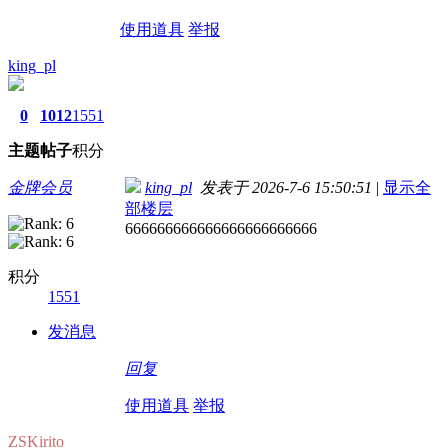
使用道具
举报
king_pl
0
1012
1551
主题
帖子
积分
金牌会员
king_pl
发表于 2026-7-6 15:50:51
|
显示全
部楼层
666666666666666666666666
积分
1551
发消息
回复
使用道具
举报
ZSKirito