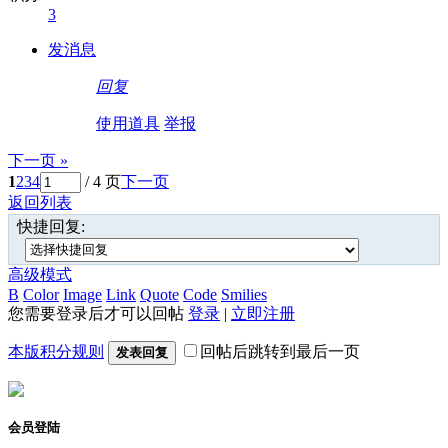
3
发消息
回复
使用道具
举报
下一页 »
1
2
3
4
/ 4 页
下一页
返回列表
快捷回复:
高级模式
B
Color
Image
Link
Quote
Code
Smilies
您需要登录后才可以回帖
登录
|
立即注册
本版积分规则
回帖后跳转到最后一页
发表回复
会员登陆