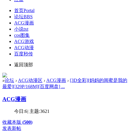
首页
Portal
论坛
BBS
ACG漫画
小说txt
cos图集
ACG游戏
ACG动漫
百度秒传
返回顶部
»
论坛
›
ACG动漫区
›
ACG漫画
›
[3D全彩][妈妈的闺蜜是我的
最爱][329P/168M][百度网盘] ...
ACG漫画
今日:
6
|
主题:
3621
收藏本版
(
500
)
发表新帖