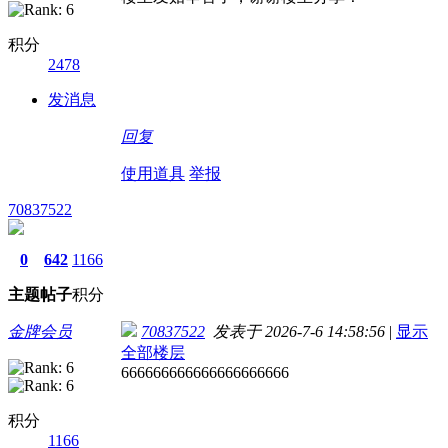
积分
2478
发消息
回复
使用道具
举报
70837522
0
642
1166
主题
帖子
积分
金牌会员
70837522
发表于 2026-7-6 14:58:56
|
显示
全部楼层
666666666666666666666
积分
1166