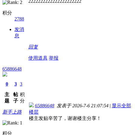
2222222222222222222222
积分
2788
发消
息
回复
使用道具
举报
65886648
0
3
3
主
帖
积
题
子
分
65886648
发表于 2026-7-6 21:07:54
|
显示全部
新手上路
楼层
楼主发贴辛苦了，谢谢楼主分享！
积分