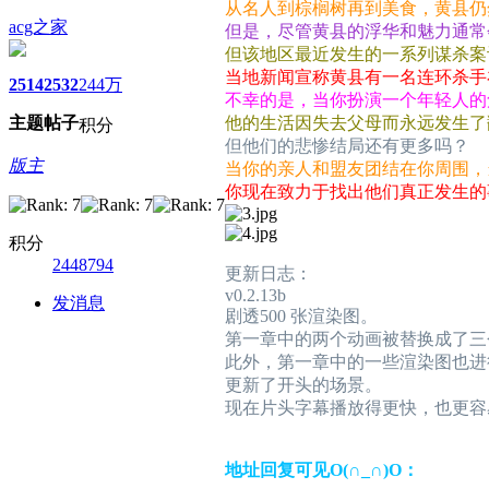
从名人到棕榈树再到美食，黄县仍
acg之家
但是，尽管黄县的浮华和魅力通常
但该地区最近发生的一系列谋杀案
当地新闻宣称黄县有一名连环杀手
2514
2532
244万
不幸的是，当你扮演一个年轻人的
主题
帖子
他的生活因失去父母而永远发生了
积分
但他们的悲惨结局还有更多吗？
版主
当你的亲人和盟友团结在你周围，
你现在致力于找出他们真正发生的
积分
2448794
更新日志：
v0.2.13b
发消息
剧透500 张渲染图。
第一章中的两个动画被替换成了三
此外，第一章中的一些渲染图也进
更新了开头的场景。
现在片头字幕播放得更快，也更容
地址回复可见O(∩_∩)O：