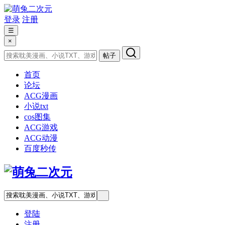
登录
注册
☰
×
帖子
首页
论坛
ACG漫画
小说txt
cos图集
ACG游戏
ACG动漫
百度秒传
登陆
注册