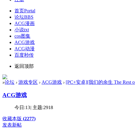
首页
Portal
论坛
BBS
ACG漫画
小说txt
cos图集
ACG游戏
ACG动漫
百度秒传
返回顶部
»
论坛
›
游戏专区
›
ACG游戏
›
[PC+安卓][我们的余生 The Rest of Our
ACG游戏
今日:
13
|
主题:
2918
收藏本版
(
2277
)
发表新帖