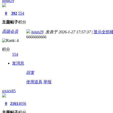
lujun29
0
392
554
主题
帖子
积分
高级会员
lujun29
发表于 2026-1-27 17:57:37
|
显示全部
6666666666
积分
554
发消息
回复
使用道具
举报
srxsrx85
0
2161
4056
主题
帖子
积分