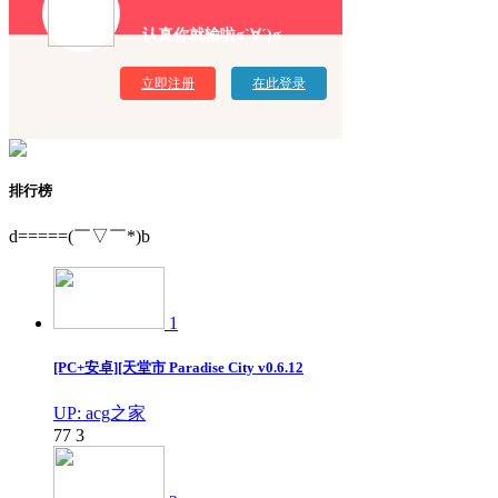
认真你就输啦σ`∀´)σ
立即注册
在此登录
排行榜
d=====(￣▽￣*)b
1
[PC+安卓][天堂市 Paradise City v0.6.12
UP: acg之家
77
3