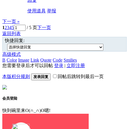
回复
使用道具
举报
下一页 »
1
2
3
4
5
/ 5 页
下一页
返回列表
快捷回复:
高级模式
B
Color
Image
Link
Quote
Code
Smilies
您需要登录后才可以回帖
登录
|
立即注册
本版积分规则
回帖后跳转到最后一页
发表回复
会员登陆
快到碗里来O(∩_∩)O嗯!