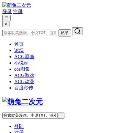
登录
注册
☰
×
帖子
首页
论坛
ACG漫画
小说txt
cos图集
ACG游戏
ACG动漫
百度秒传
登陆
注册