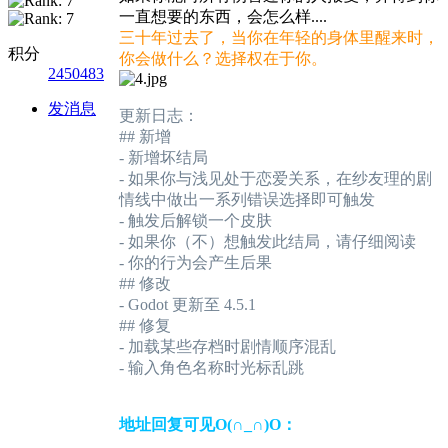
一直想要的东西，会怎么样....
三十年过去了，当你在年轻的身体里醒来时，
积分
你会做什么？选择权在于你。
2450483
发消息
更新日志：
## 新增
- 新增坏结局
- 如果你与浅见处于恋爱关系，在纱友理的剧
情线中做出一系列错误选择即可触发
- 触发后解锁一个皮肤
- 如果你（不）想触发此结局，请仔细阅读
- 你的行为会产生后果
## 修改
- Godot 更新至 4.5.1
## 修复
- 加载某些存档时剧情顺序混乱
- 输入角色名称时光标乱跳
地址回复可见O(∩_∩)O：