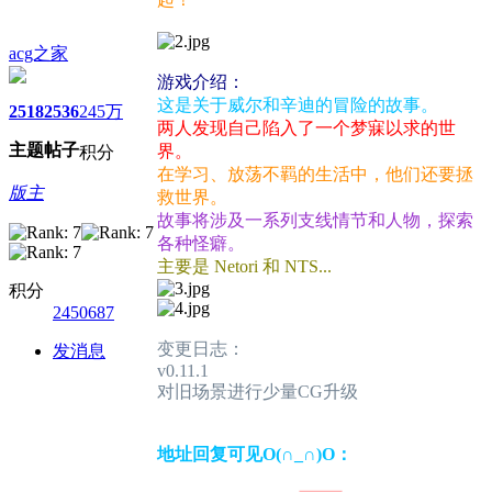
acg之家
游戏介绍：
这是关于威尔和辛迪的冒险的故事。
2518
2536
245万
两人发现自己陷入了一个梦寐以求的世
主题
帖子
界。
积分
在学习、放荡不羁的生活中，他们还要拯
版主
救世界。
故事将涉及一系列支线情节和人物，探索
各种怪癖。
主要是 Netori 和 NTS...
积分
2450687
变更日志：
发消息
v0.11.1
对旧场景进行少量CG升级
地址回复可见O(∩_∩)O：