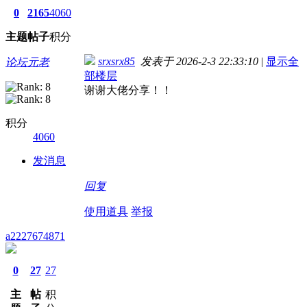
0
2165
4060
主题
帖子
积分
srxsrx85
发表于 2026-2-3 22:33:10
|
显示全
论坛元老
部楼层
谢谢大佬分享！！
积分
4060
发消息
回复
使用道具
举报
a2227674871
0
27
27
主
帖
积