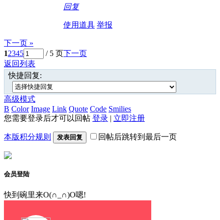
回复
使用道具
举报
下一页 »
1
2
3
4
5
/ 5 页
下一页
返回列表
快捷回复:
高级模式
B
Color
Image
Link
Quote
Code
Smilies
您需要登录后才可以回帖
登录
|
立即注册
本版积分规则
回帖后跳转到最后一页
发表回复
会员登陆
快到碗里来O(∩_∩)O嗯!