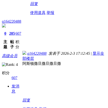
回复
使用道具
举报
q164220488
0
205
607
主
帖
积
题
子
分
q164220488
发表于 2026-2-3 17:12:45
|
显示全
高级会员
部楼层
阿斯顿撒旦撒旦撒旦撒
积分
607
发消
息
回复