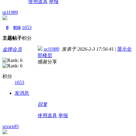
使用道具
举报
qcl1989
0
816
1653
主题
帖子
积分
qcl1989
发表于 2026-2-3 17:56:41
|
显示全
金牌会员
部楼层
感谢分享
积分
1653
发消息
回复
使用道具
举报
srxsrx85