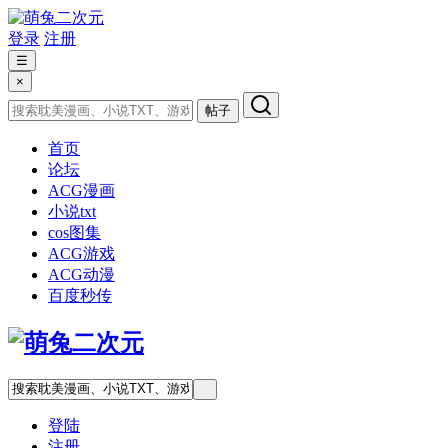
登录
注册
☰
×
帖子
首页
论坛
ACG漫画
小说txt
cos图集
ACG游戏
ACG动漫
百度秒传
登陆
注册