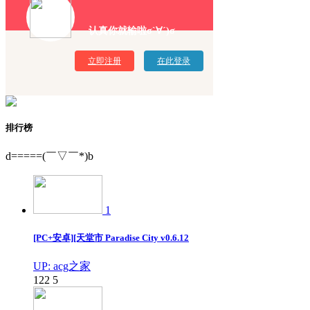
认真你就输啦σ`∀´)σ
立即注册
在此登录
排行榜
d=====(￣▽￣*)b
1
[PC+安卓][天堂市 Paradise City v0.6.12
UP: acg之家
122
5