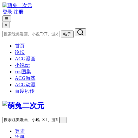
登录
注册
☰
×
帖子
首页
论坛
ACG漫画
小说txt
cos图集
ACG游戏
ACG动漫
百度秒传
登陆
注册