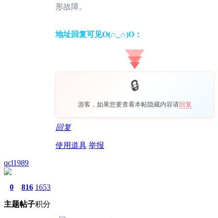
形故障。
地址回复可见O(∩_∩)O：
游客，如果您要查看本帖隐藏内容请
回复
回复
使用道具
举报
qcl1989
0
816
1653
主题
帖子
积分