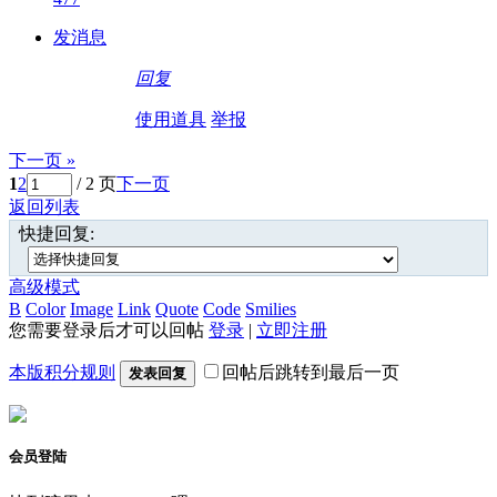
发消息
回复
使用道具
举报
下一页 »
1
2
/ 2 页
下一页
返回列表
快捷回复:
高级模式
B
Color
Image
Link
Quote
Code
Smilies
您需要登录后才可以回帖
登录
|
立即注册
本版积分规则
回帖后跳转到最后一页
发表回复
会员登陆