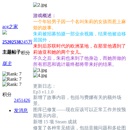
游戏概述：
一个年轻男子因一个名叫朱莉的女孩而惹上麻
acg之家
烦的故事。
朱莉被招募拍摄一部业余视频，结果他被迫移
居国外，
2520
2538
245万
来到后苏联时代的欧洲某地，在那里他遇到了
主题
帖子
莉迪亚和她的两个女儿。
积分
不久之后，朱莉也来到了他身边，而她所做的
版主
所有邪恶和诡计最终都将带来好的结果。
更新日志：
Ep3 v1.1.0
积分
新增了故事内容，包括与费娜有关的额外场
2451426
景。
图库已修复——现在应该可以正常工作并按预
发消息
期显示内容。
新增 15 项 Steam 成就
修复了各种常见错误，包括音频问题和多处图