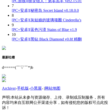
[PC游戏][除灵猎人：第零羔羊 Ver2.15.01
7
[PC+安卓][秘密岛 Secret Island v0.18.0.0
8
[PC+安卓][灰姑娘的玻璃项圈 Cinderella’s
9
[PC+安卓][蓝色污渍 Stains of Blue v1.9
10
[PC+安卓][黑钻 Black Diamond v0.8f 精翻
最新吐槽
d=====(￣▽￣*)b
Archiver
-
手机版
-
小黑屋
-
|
网站地图
声明:本站从未参与资源储存、上传、录制或压制服务，所有
内容均来自互联网公开渠道分享，如有侵犯您的版权可点此投
诉！