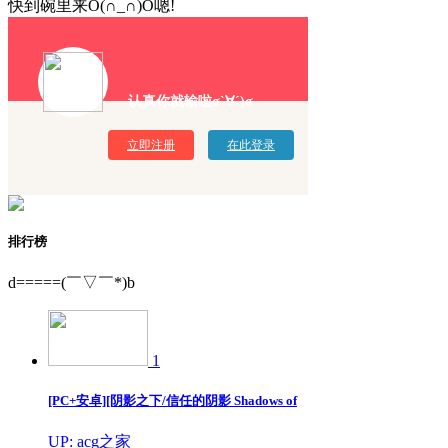
快到碗里来O(∩_∩)O嗯!
认真你就输啦σ`∀´)σ
立即注册
在此登录
排行榜
d=====(￣▽￣*)b
1
[PC+安卓][阴影之下/信任的阴影 Shadows of
UP: acg之家