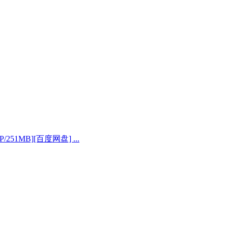
P/251MB][百度网盘] ...