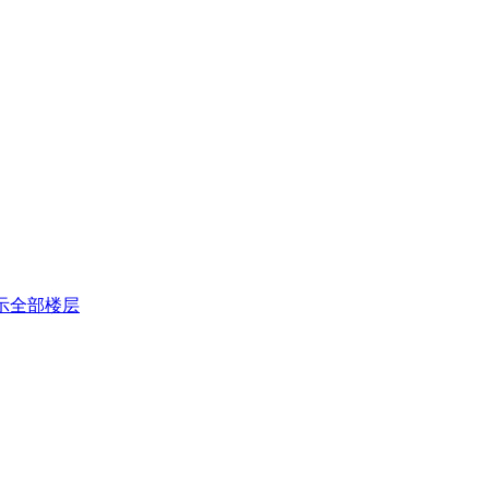
示全部楼层