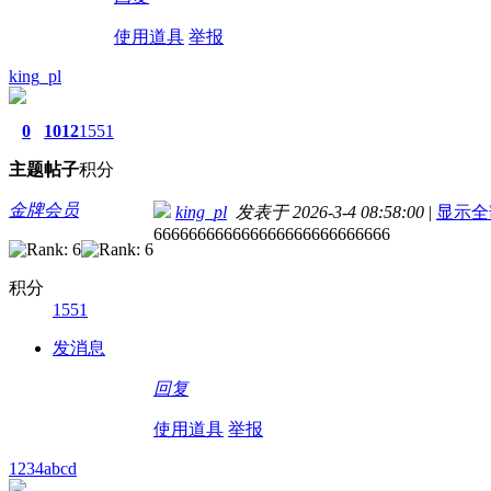
使用道具
举报
king_pl
0
1012
1551
主题
帖子
积分
金牌会员
king_pl
发表于 2026-3-4 08:58:00
|
显示全
666666666666666666666666666
积分
1551
发消息
回复
使用道具
举报
1234abcd