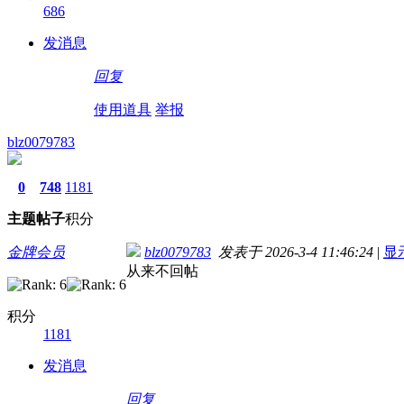
686
发消息
回复
使用道具
举报
blz0079783
0
748
1181
主题
帖子
积分
金牌会员
blz0079783
发表于 2026-3-4 11:46:24
|
显
从来不回帖
积分
1181
发消息
回复