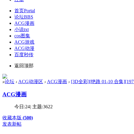
首页
Portal
论坛
BBS
ACG漫画
小说txt
cos图集
ACG游戏
ACG动漫
百度秒传
返回顶部
»
论坛
›
ACG动漫区
›
ACG漫画
›
[3D全彩][绝路 01-10 合集][197
ACG漫画
今日:
24
|
主题:
3622
收藏本版
(
500
)
发表新帖