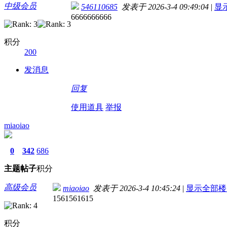
中级会员
546110685
发表于 2026-3-4 09:49:04
|
显
6666666666
积分
200
发消息
回复
使用道具
举报
miaoiao
0
342
686
主题
帖子
积分
高级会员
miaoiao
发表于 2026-3-4 10:45:24
|
显示全部楼
1561561615
积分