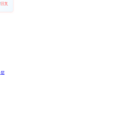
请
回复
楼层