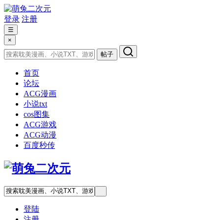
登录
注册
☰
×
帖子
首页
论坛
ACG漫画
小说txt
cos图集
ACG游戏
ACG动漫
百度秒传
登陆
注册