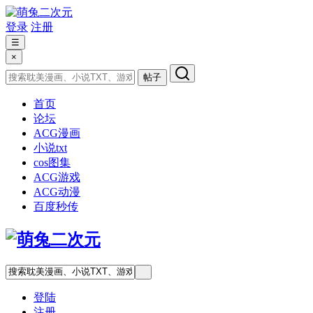
登录
注册
☰
×
帖子
首页
论坛
ACG漫画
小说txt
cos图集
ACG游戏
ACG动漫
百度秒传
登陆
注册