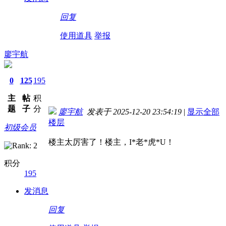
回复
使用道具
举报
廖宇航
0
125
195
主
帖
积
题
子
分
廖宇航
发表于 2025-12-20 23:54:19
|
显示全部
楼层
初级会员
楼主太厉害了！楼主，I*老*虎*U！
积分
195
发消息
回复