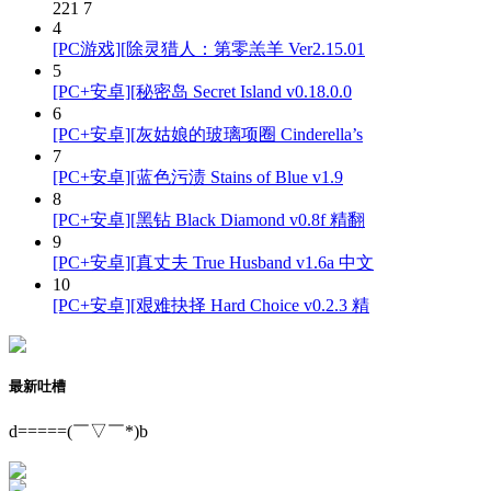
221
7
4
[PC游戏][除灵猎人：第零羔羊 Ver2.15.01
5
[PC+安卓][秘密岛 Secret Island v0.18.0.0
6
[PC+安卓][灰姑娘的玻璃项圈 Cinderella’s
7
[PC+安卓][蓝色污渍 Stains of Blue v1.9
8
[PC+安卓][黑钻 Black Diamond v0.8f 精翻
9
[PC+安卓][真丈夫 True Husband v1.6a 中文
10
[PC+安卓][艰难抉择 Hard Choice v0.2.3 精
最新吐槽
d=====(￣▽￣*)b