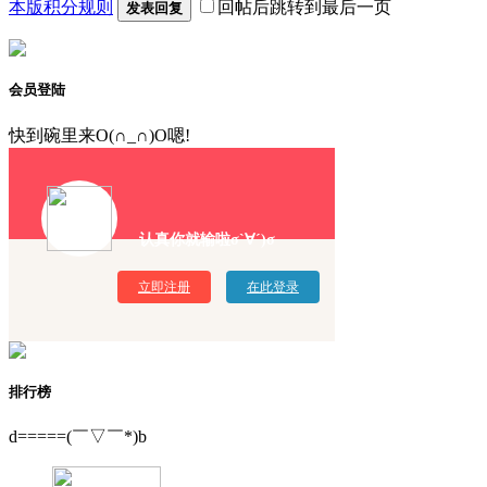
本版积分规则
回帖后跳转到最后一页
发表回复
会员登陆
快到碗里来O(∩_∩)O嗯!
认真你就输啦σ`∀´)σ
立即注册
在此登录
排行榜
d=====(￣▽￣*)b