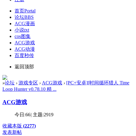
首页
Portal
论坛
BBS
ACG漫画
小说txt
cos图集
ACG游戏
ACG动漫
百度秒传
返回顶部
»
论坛
›
游戏专区
›
ACG游戏
›
[PC+安卓][时间循环猎人 Time
Loop Hunter v0.78.10 精 ...
ACG游戏
今日:
66
|
主题:
2919
收藏本版
(
2277
)
发表新帖