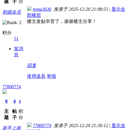
题
子
分
mina3636
发表于 2025-12-20 21:08:51
|
显示全
初级会员
部楼层
楼主发贴辛苦了，谢谢楼主分享！
积分
51
发消
息
回复
使用道具
举报
77800774
0
4
4
主
帖
积
题
子
分
77800774
发表于 2025-12-20 21:30:12
|
显示全
新手上路