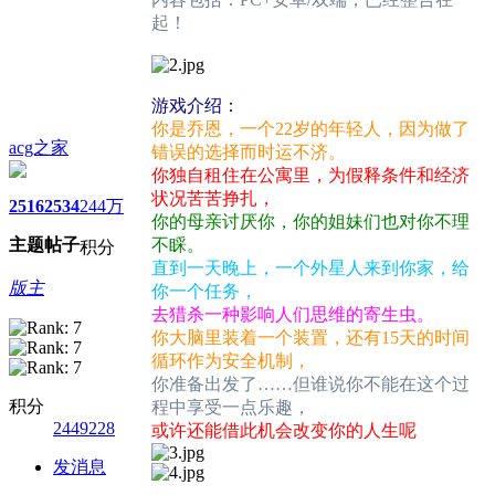
起！
游戏介绍：
你是乔恩，一个22岁的年轻人，因为做了
acg之家
错误的选择而时运不济。
你独自租住在公寓里，为假释条件和经济
状况苦苦挣扎，
2516
2534
244万
你的母亲讨厌你，你的姐妹们也对你不理
主题
帖子
不睬。
积分
直到一天晚上，一个外星人来到你家，给
版主
你一个任务，
去猎杀一种影响人们思维的寄生虫。
你大脑里装着一个装置，还有15天的时间
循环作为安全机制，
你准备出发了……但谁说你不能在这个过
积分
程中享受一点乐趣，
2449228
或许还能借此机会改变你的人生呢
发消息