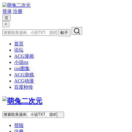
登录
注册
☰
×
帖子
首页
论坛
ACG漫画
小说txt
cos图集
ACG游戏
ACG动漫
百度秒传
登陆
注册