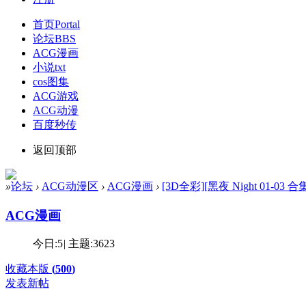
首页
Portal
论坛
BBS
ACG漫画
小说txt
cos图集
ACG游戏
ACG动漫
百度秒传
返回顶部
»
论坛
›
ACG动漫区
›
ACG漫画
›
[3D全彩][黑夜 Night 01-03 合集
ACG漫画
今日:
5
|
主题:
3623
收藏本版
(
500
)
发表新帖