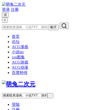
登录
注册
☰
×
帖子
首页
论坛
ACG漫画
小说txt
cos图集
ACG游戏
ACG动漫
百度秒传
登陆
注册