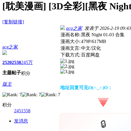
[耽美漫画]
[3D全彩][黑夜 Night
[复制链接]
acg之家
发表于 2026-2-19 09:43
漫画名称:
黑夜 Night 01-03 合集
漫画大小:
479P/617MB
acg之家
漫画文言:
中文/汉化
下载方式:
百度网盘
2520
2538
245万
主题
帖子
积分
版主
地址回复可见O(∩_∩)O：
积分
2451558
发消息