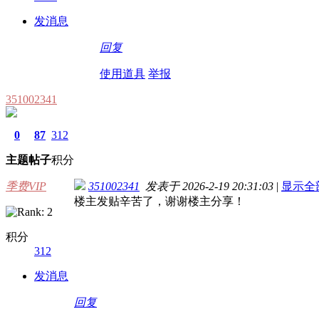
发消息
回复
使用道具
举报
351002341
0
87
312
主题
帖子
积分
季费VIP
351002341
发表于 2026-2-19 20:31:03
|
显示全
楼主发贴辛苦了，谢谢楼主分享！
积分
312
发消息
回复