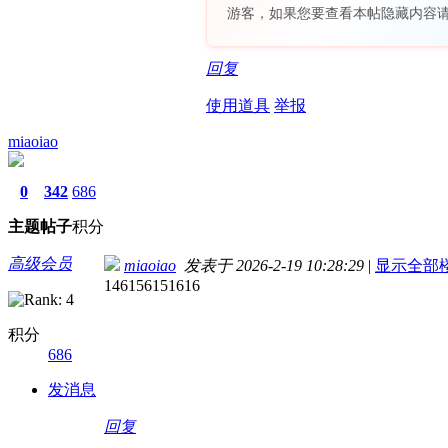
游客，如果您要查看本帖隐藏内容
回复
使用道具
举报
miaoiao
0
342
686
主题
帖子
积分
高级会员
miaoiao
发表于 2026-2-19 10:28:29
|
显示全部
146156151616
积分
686
发消息
回复