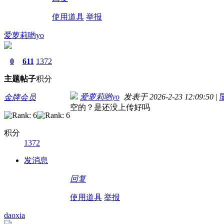
使用道具
举报
爱萝莉哟yo
0
611
1372
主题
帖子
积分
爱萝莉哟yo
发表于 2026-2-23 12:09:50
|
金牌会员
空的？是还没上传好吗
积分
1372
发消息
回复
使用道具
举报
daoxia