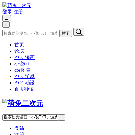
登录
注册
☰
×
帖子
首页
论坛
ACG漫画
小说txt
cos图集
ACG游戏
ACG动漫
百度秒传
登陆
注册