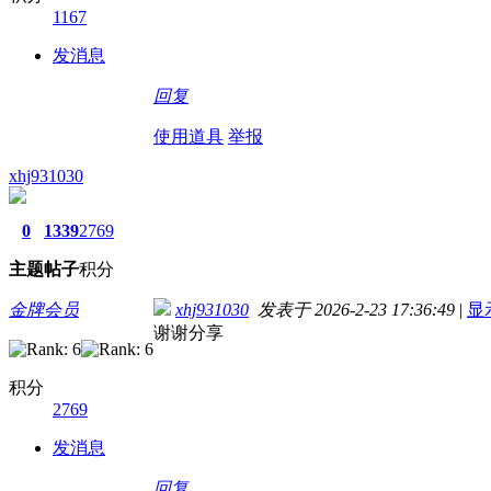
1167
发消息
回复
使用道具
举报
xhj931030
0
1339
2769
主题
帖子
积分
金牌会员
xhj931030
发表于 2026-2-23 17:36:49
|
显
谢谢分享
积分
2769
发消息
回复