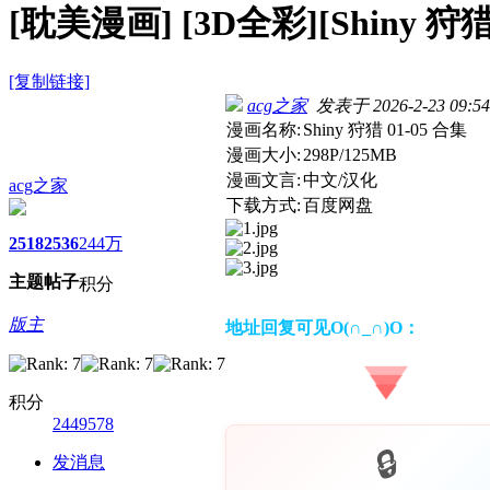
[耽美漫画]
[3D全彩][Shiny 狩猎
[复制链接]
acg之家
发表于 2026-2-23 09:54
漫画名称:
Shiny 狩猎 01-05 合集
漫画大小:
298P/125MB
漫画文言:
中文/汉化
acg之家
下载方式:
百度网盘
2518
2536
244万
主题
帖子
积分
版主
地址回复可见O(∩_∩)O：
积分
2449578
发消息