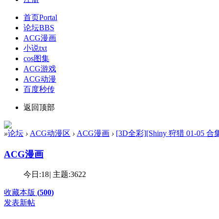
首页
Portal
论坛
BBS
ACG漫画
小说txt
cos图集
ACG游戏
ACG动漫
百度秒传
返回顶部
»
论坛
›
ACG动漫区
›
ACG漫画
›
[3D全彩][Shiny 狩猎 01-05 合集
ACG漫画
今日:
18
|
主题:
3622
收藏本版
(
500
)
发表新帖