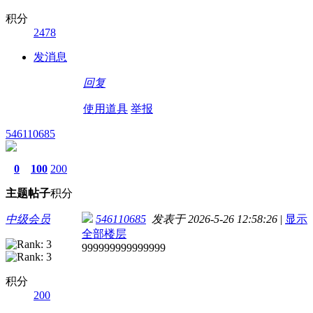
积分
2478
发消息
回复
使用道具
举报
546110685
0
100
200
主题
帖子
积分
中级会员
546110685
发表于 2026-5-26 12:58:26
|
显示
全部楼层
999999999999999
积分
200