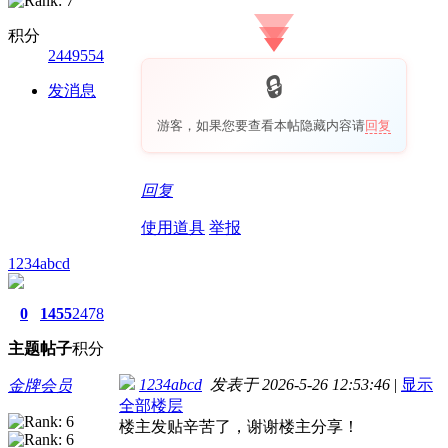
积分
2449554
发消息
游客，如果您要查看本帖隐藏内容请
回复
回复
使用道具
举报
1234abcd
0
1455
2478
主题
帖子
积分
1234abcd
发表于 2026-5-26 12:53:46
|
显示
金牌会员
全部楼层
楼主发贴辛苦了，谢谢楼主分享！