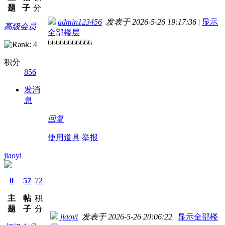
题
子
分
admin123456
发表于 2026-5-26 19:17:36
|
显示
高级会员
全部楼层
66666666666
积分
856
发消
息
回复
使用道具
举报
jiaoyi
0
57
72
主
帖
积
题
子
分
jiaoyi
发表于 2026-5-26 20:06:22
|
显示全部楼