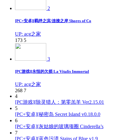
2
[PC+安卓][羁绊之滨/连接之岸 Shores of Co
UP: acg之家
173
5
3
[PC游戏][永恒的欠损 La Vitalis Immortal
UP: acg之家
268
7
4
[PC游戏][除灵猎人：第零羔羊 Ver2.15.01
5
[PC+安卓][秘密岛 Secret Island v0.18.0.0
6
[PC+安卓][灰姑娘的玻璃项圈 Cinderella’s
7
[PC+安卓][蓝色污渍 Stains of Blue v1.9