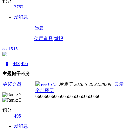
积分
2769
发消息
回复
使用道具
举报
eee1515
0
448
495
主题
帖子
积分
中级会员
eee1515
发表于 2026-5-26 22:28:09
|
显示
全部楼层
6666666666666666666666666666
积分
495
发消息