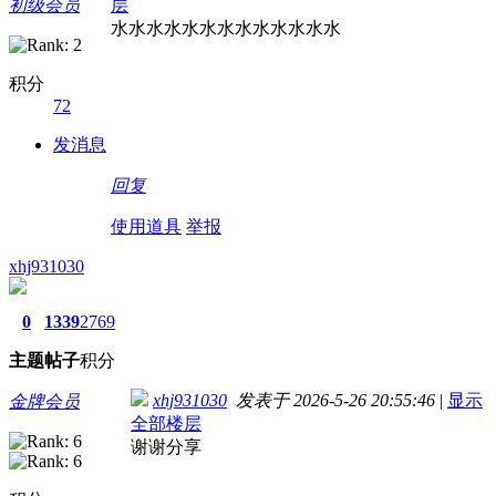
初级会员
层
水水水水水水水水水水水水水
积分
72
发消息
回复
使用道具
举报
xhj931030
0
1339
2769
主题
帖子
积分
xhj931030
发表于 2026-5-26 20:55:46
|
显示
金牌会员
全部楼层
谢谢分享