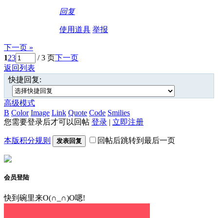
回复
使用道具
举报
下一页 »
1
2
3
/ 3 页
下一页
返回列表
快捷回复:
高级模式
B
Color
Image
Link
Quote
Code
Smilies
您需要登录后才可以回帖
登录
|
立即注册
本版积分规则
回帖后跳转到最后一页
发表回复
会员登陆
快到碗里来O(∩_∩)O嗯!