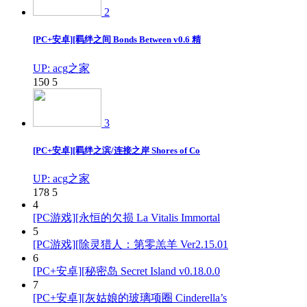
2
[PC+安卓][羁绊之间 Bonds Between v0.6 精
UP: acg之家
150
5
3
[PC+安卓][羁绊之滨/连接之岸 Shores of Co
UP: acg之家
178
5
4
[PC游戏][永恒的欠损 La Vitalis Immortal
5
[PC游戏][除灵猎人：第零羔羊 Ver2.15.01
6
[PC+安卓][秘密岛 Secret Island v0.18.0.0
7
[PC+安卓][灰姑娘的玻璃项圈 Cinderella’s