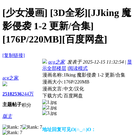
[少女漫画]
[3D全彩][JJking 魔
影侵袭 1-2 更新/合集]
[176P/220MB][百度网盘]
[复制链接]
acg之家
发表于 2025-12-15 11:32:54
|
显
示全部楼层
|
阅读模式
漫画名称:
JJking 魔影侵袭 1-2 更新/合集
acg之家
漫画大小:
176P/220MB
漫画文言:
中文/汉化
2518
2536
244万
下载方式:
百度网盘
主题
帖子
积分
版主
地址回复可见O(∩_∩)O：