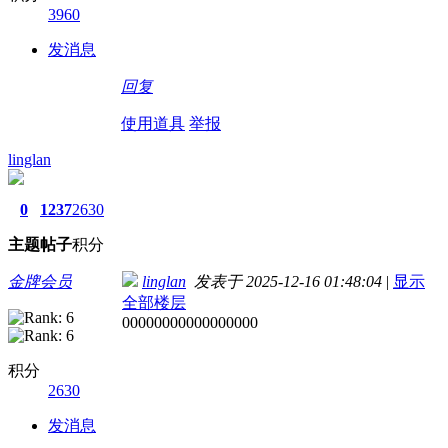
3960
发消息
回复
使用道具
举报
linglan
0
1237
2630
主题
帖子
积分
金牌会员
linglan
发表于 2025-12-16 01:48:04
|
显示
全部楼层
00000000000000000
积分
2630
发消息