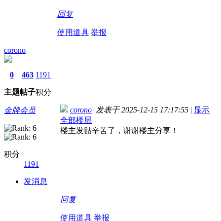
回复
使用道具
举报
corono
0
463
1191
主题
帖子
积分
corono
发表于 2025-12-15 17:17:55
|
显示
金牌会员
全部楼层
楼主发贴辛苦了，谢谢楼主分享！
积分
1191
发消息
回复
使用道具
举报