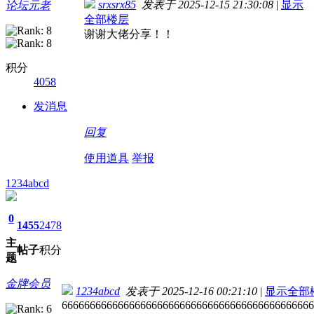
srxsrx85
发表于 2025-12-15 21:30:08
|
显示
论坛元老
全部楼层
谢谢大佬分享！！
积分
4058
发消息
回复
使用道具
举报
1234abcd
0
1455
2478
主
帖子
积分
题
金牌会员
1234abcd
发表于 2025-12-16 00:21:10
|
显示全部
666666666666666666666666666666666666666666666