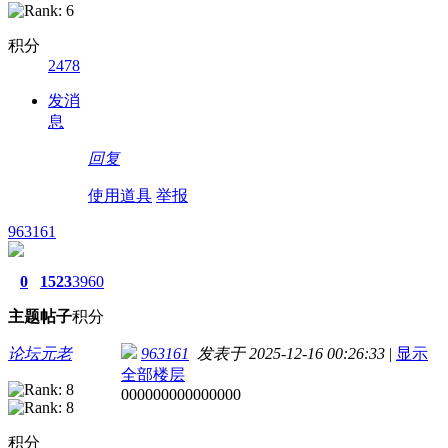
积分
2478
发消
息
回复
使用道具
举报
963161
0
1523
3960
主题
帖子
积分
论坛元老
963161
发表于 2025-12-16 00:26:33
|
显示
全部楼层
000000000000000
积分