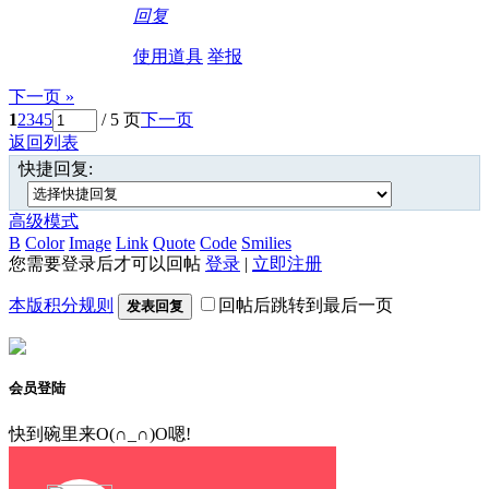
回复
使用道具
举报
下一页 »
1
2
3
4
5
/ 5 页
下一页
返回列表
快捷回复:
高级模式
B
Color
Image
Link
Quote
Code
Smilies
您需要登录后才可以回帖
登录
|
立即注册
本版积分规则
回帖后跳转到最后一页
发表回复
会员登陆
快到碗里来O(∩_∩)O嗯!