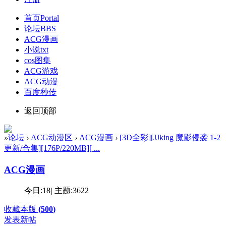
首页
Portal
论坛
BBS
ACG漫画
小说txt
cos图集
ACG游戏
ACG动漫
百度秒传
返回顶部
»
论坛
›
ACG动漫区
›
ACG漫画
›
[3D全彩][JJking 魔影侵袭 1-2
更新/合集][176P/220MB][ ...
ACG漫画
今日:
18
|
主题:
3622
收藏本版
(
500
)
发表新帖