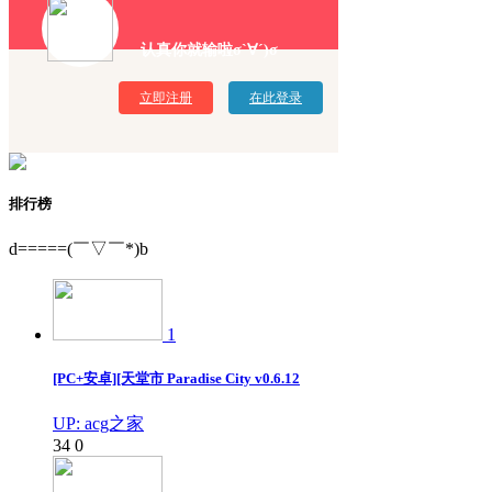
认真你就输啦σ`∀´)σ
立即注册
在此登录
排行榜
d=====(￣▽￣*)b
1
[PC+安卓][天堂市 Paradise City v0.6.12
UP: acg之家
34
0