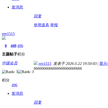
发消息
回复
使用道具
举报
eee1515
0
449
496
主题
帖子
积分
中级会员
eee1515
发表于 2026-5-22 19:50:03
|
显示
6666666666666666666666666
积分
496
发消息
回复