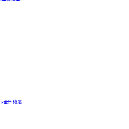
示全部楼层