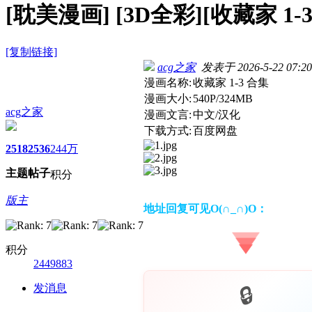
[耽美漫画]
[3D全彩][收藏家 1-3
[复制链接]
acg之家
发表于 2026-5-22 07:20
漫画名称:
收藏家 1-3 合集
漫画大小:
540P/324MB
acg之家
漫画文言:
中文/汉化
下载方式:
百度网盘
2518
2536
244万
主题
帖子
积分
版主
地址回复可见O(∩_∩)O：
积分
2449883
发消息