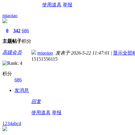
使用道具
举报
miaoiao
0
342
686
主题
帖子
积分
高级会员
miaoiao
发表于 2026-5-22 11:47:01
|
显示全部
15151556115
积分
686
发消息
回复
使用道具
举报
1234abcd