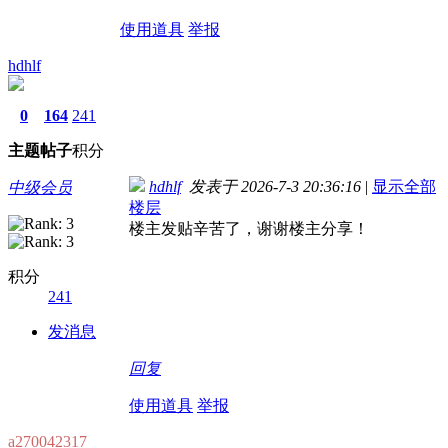
使用道具
举报
hdhlf
0
164
241
主题
帖子
积分
hdhlf
发表于 2026-7-3 20:36:16
|
显示全部
中级会员
楼层
楼主发贴辛苦了，谢谢楼主分享！
积分
241
发消息
回复
使用道具
举报
a270042317