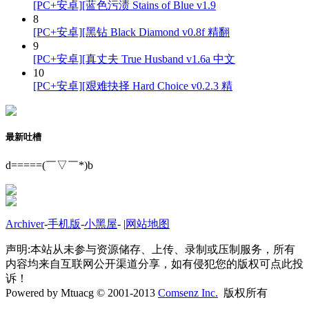
[PC+安卓][蓝色污渍 Stains of Blue v1.9
8
[PC+安卓][黑钻 Black Diamond v0.8f 精翻
9
[PC+安卓][真丈夫 True Husband v1.6a 中文
10
[PC+安卓][艰难抉择 Hard Choice v0.2.3 精
最新吐槽
d=====(￣▽￣*)b
Archiver
-
手机版
-
小黑屋
-
|
网站地图
声明:本站从未参与资源储存、上传、录制或压制服务，所有
内容均来自互联网公开渠道分享，如有侵犯您的版权可点此投
诉！
Powered by Mtuacg © 2001-2013
Comsenz Inc.
版权所有