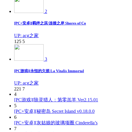
2
[PC+安卓][羁绊之滨/连接之岸 Shores of Co
UP: acg之家
125
5
3
[PC游戏][永恒的欠损 La Vitalis Immortal
UP: acg之家
221
7
4
[PC游戏][除灵猎人：第零羔羊 Ver2.15.01
5
[PC+安卓][秘密岛 Secret Island v0.18.0.0
6
[PC+安卓][灰姑娘的玻璃项圈 Cinderella’s
7