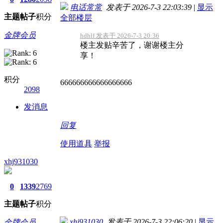
电话常常
发表于 2026-7-3 22:03:39
|
显示
主题
帖子
积分
全部楼层
金牌会员
hdhlf 发表于 2026-7-3 20:36
楼主发贴辛苦了，谢谢楼主分
享！
积分
666666666666666666
2098
发消息
回复
使用道具
举报
xhj931030
0
1339
2769
主题
帖子
积分
xhj931030
发表于 2026-7-3 22:06:20
|
显示
金牌会员